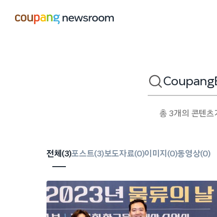
본문으로
건너뛰기
검색어
총 3개의 콘텐츠
전체(
3
)
포스트(
3
)
보도자료(
0
)
이미지(
0
)
동영상(
0
)