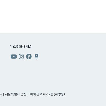
뉴스룸 SNS 채널
쿠팡
쿠팡
쿠팡
쿠팡
뉴스룸
뉴스룸
뉴스룸
뉴스룸
유튜브
인스타그램
페이스북
네이버
블로그
7 | 서울특별시 광진구 아차산로 412, 2층 (자양동)