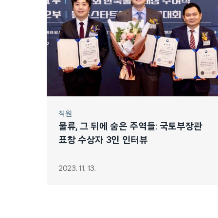
직원
물류, 그 뒤에 숨은 주역들: 국토부장관
표창 수상자 3인 인터뷰
2023. 11. 13.