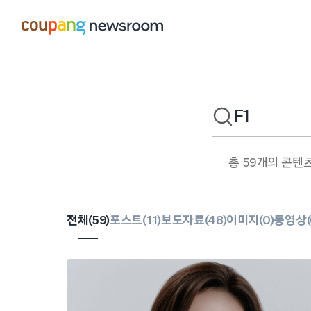
본문으로
건너뛰기
검색어
총 59개의 콘텐
전체(
59
)
포스트(
11
)
보도자료(
48
)
이미지(
0
)
동영상(