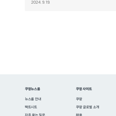
2024. 9. 19.
Posts
pagination
쿠팡뉴스룸
쿠팡 사이트
뉴스룸 안내
쿠팡
팩트시트
쿠팡 글로벌 소개
자주 묻는 질문
채용