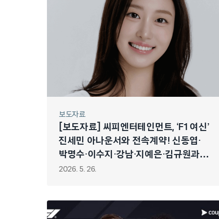
보도자료
[보도자료] 씨피엔터테인먼트, ‘F1 여신’
진세민 아나운서와 전속계약! 신동엽·
박명수·이수지·강남·지예은·김규원과
한식구!
2026. 5. 26.