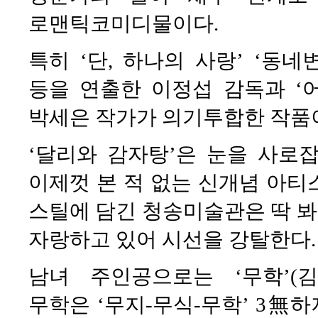
로맨틱코미디물이다.
특히 ‘단, 하나의 사랑’ ‘동네
등을 연출한 이정섭 감독과 ‘어
박세은 작가가 의기투합한 작품
‘달리와 감자탕’은 눈을 사로
이제껏 본 적 없는 신개념 아티
스틸에 담긴 청송미술관은 딱 
자랑하고 있어 시선을 강탈한다.
남녀 주인공으로는 ‘무학’(김
무학은 ‘무지-무식-무학’ 3無