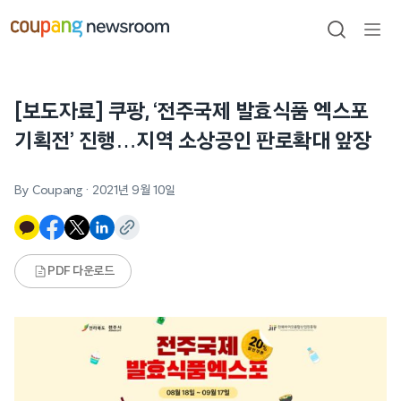
본문으로
건너뛰기
검색
메뉴
열기
[보도자료] 쿠팡, ‘전주국제 발효식품 엑스포
기획전’ 진행…지역 소상공인 판로확대 앞장
By Coupang
·
2021년 9월 10일
PDF 다운로드