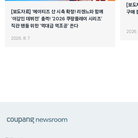
[보도
[보도자료] ‘에이티즈 산 시축 확정! 리센느와 함께
구매 
‘이강인 데뷔전’ 출격! ‘2026 쿠팡플레이 시리즈’
직관 팬들 위한 ‘역대급 역조공’ 쏜다
2026. 
2026. 8. 7.
쿠팡