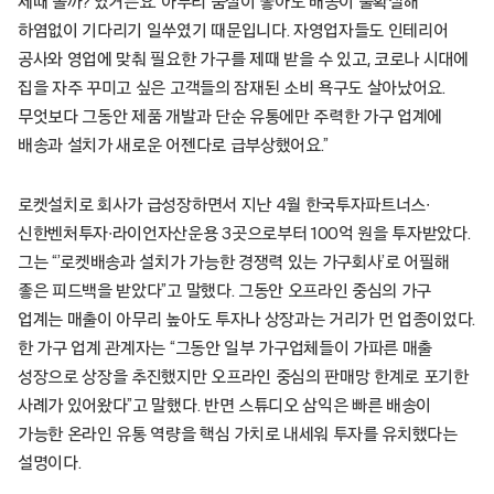
제때 올까?’였거든요. 아무리 품질이 좋아도 배송이 불확실해
하염없이 기다리기 일쑤였기 때문입니다. 자영업자들도 인테리어
공사와 영업에 맞춰 필요한 가구를 제때 받을 수 있고, 코로나 시대에
집을 자주 꾸미고 싶은 고객들의 잠재된 소비 욕구도 살아났어요.
무엇보다 그동안 제품 개발과 단순 유통에만 주력한 가구 업계에
배송과 설치가 새로운 어젠다로 급부상했어요.”
로켓설치로 회사가 급성장하면서 지난 4월 한국투자파트너스∙
신한벤처투자∙라이언자산운용 3곳으로부터 100억 원을 투자받았다.
그는 “’로켓배송과 설치가 가능한 경쟁력 있는 가구회사’로 어필해
좋은 피드백을 받았다”고 말했다. 그동안 오프라인 중심의 가구
업계는 매출이 아무리 높아도 투자나 상장과는 거리가 먼 업종이었다.
한 가구 업계 관계자는 “그동안 일부 가구업체들이 가파른 매출
성장으로 상장을 추진했지만 오프라인 중심의 판매망 한계로 포기한
사례가 있어왔다”고 말했다. 반면 스튜디오 삼익은 빠른 배송이
가능한 온라인 유통 역량을 핵심 가치로 내세워 투자를 유치했다는
설명이다.