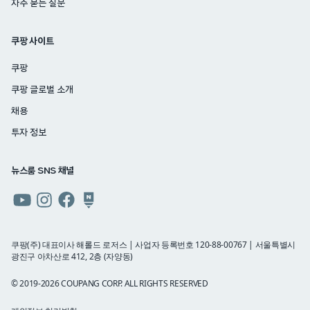
자주 묻는 질문
쿠팡 사이트
쿠팡
쿠팡 글로벌 소개
채용
투자 정보
뉴스룸 SNS 채널
쿠팡
쿠팡
쿠팡
쿠팡
뉴스룸
뉴스룸
뉴스룸
뉴스룸
유튜브
인스타그램
페이스북
네이버
쿠팡(주) 대표이사 해롤드 로저스 | 사업자 등록번호 120-88-00767 | 서울특별시
광진구 아차산로 412, 2층 (자양동)
블로그
© 2019-2026 COUPANG CORP. ALL RIGHTS RESERVED