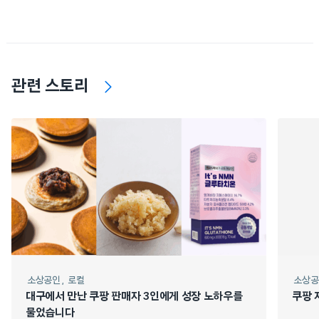
관련 스토리
소상공인
로컬
소상공
대구에서 만난 쿠팡 판매자 3인에게 성장 노하우를
쿠팡 
물었습니다