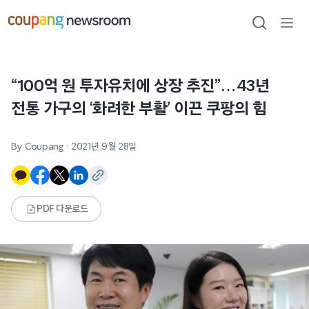
본문으로
건너뛰기
검색
메뉴
열기
“100억 원 투자유치에 상장 추진”…43년
전통 가구의 ‘화려한 부활’ 이끈 쿠팡의 힘
By Coupang
·
2021년 9월 28일
PDF 다운로드