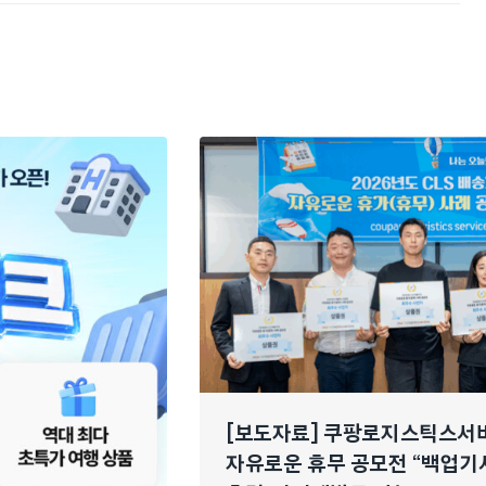
[보도자료] 쿠팡로지스틱스서
자유로운 휴무 공모전 “백업기사