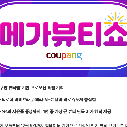
‘쿠팡 뷰티랩’ 기반 프로모션 특별 기획
스티로더·바비브라운·헤라·AHC·달바·라로슈포제 총집합
1+1과 사은품 증정까지.. 1년 중 가장 큰 뷰티 단독 메가 혜택 제공
울 – 쿠팡이 오늘부터 12월 5일까지 빅데이터 기반으로 선정된 인기 뷰티 브랜드를