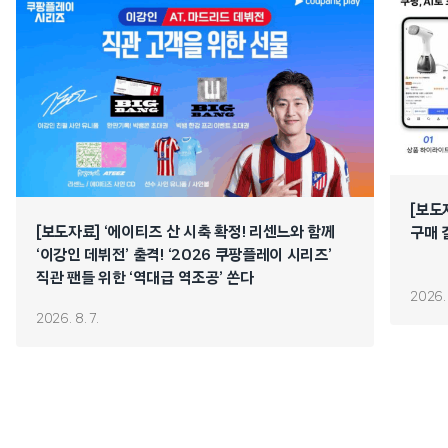
[보도
[보도자료] ‘에이티즈 산 시축 확정! 리센느와 함께
구매 
‘이강인 데뷔전’ 출격! ‘2026 쿠팡플레이 시리즈’
직관 팬들 위한 ‘역대급 역조공’ 쏜다
2026. 
2026. 8. 7.