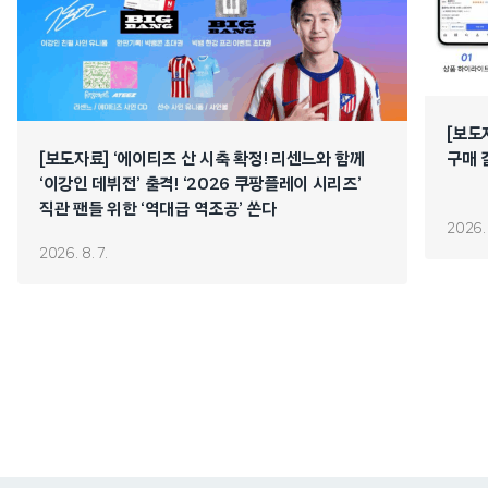
[보도
[보도자료] ‘에이티즈 산 시축 확정! 리센느와 함께
구매 
‘이강인 데뷔전’ 출격! ‘2026 쿠팡플레이 시리즈’
직관 팬들 위한 ‘역대급 역조공’ 쏜다
2026. 
2026. 8. 7.