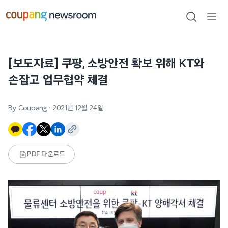
본문으로
건너뛰기
검색
메뉴
열기
[보도자료] 쿠팡, 소방안전 확보 위해 KT와
손잡고 업무협약 체결
By Coupang
·
2021년 12월 24일
PDF 다운로드