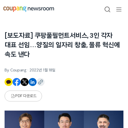
본문으로
건너뛰기
검색
메뉴
열기
[보도자료] 쿠팡풀필먼트서비스, 3인 각자
대표 선임…양질의 일자리 창출, 물류 혁신에
속도 낸다
By Coupang
·
2022년 1월 18일
PDF 다운로드