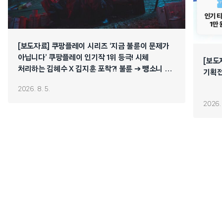
[보도자료] 쿠팡플레이 시리즈 ‘지금 불륜이 문제가
아닙니다’ 쿠팡플레이 인기작 1위 등극! 시체
[보도
처리하는 김혜수 X 김지훈 포착?! 불륜 ➔ 뺑소니 ➔
기획전
연쇄 폭주 시작!
2026. 8. 5.
2026. 