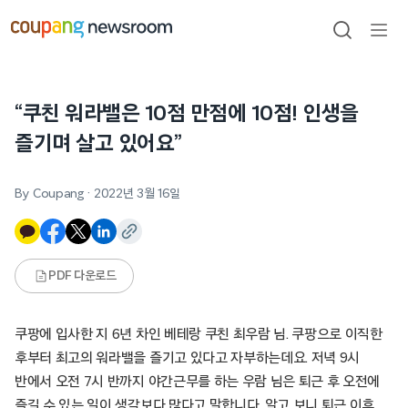
본문으로
건너뛰기
검색
메뉴
열기
“쿠친 워라밸은 10점 만점에 10점! 인생을
즐기며 살고 있어요”
By Coupang
·
2022년 3월 16일
PDF 다운로드
쿠팡에 입사한 지 6년 차인 베테랑 쿠친 최우람 님. 쿠팡으로 이직한
후부터 최고의 워라밸을 즐기고 있다고 자부하는데요. 저녁 9시
반에서 오전 7시 반까지 야간근무를 하는 우람 님은 퇴근 후 오전에
즐길 수 있는 일이 생각보다 많다고 말합니다. 알고 보니 퇴근 이후