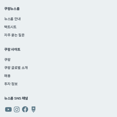
쿠팡뉴스룸
뉴스룸 안내
팩트시트
자주 묻는 질문
쿠팡 사이트
쿠팡
쿠팡 글로벌 소개
채용
투자 정보
뉴스룸 SNS 채널
쿠팡
쿠팡
쿠팡
쿠팡