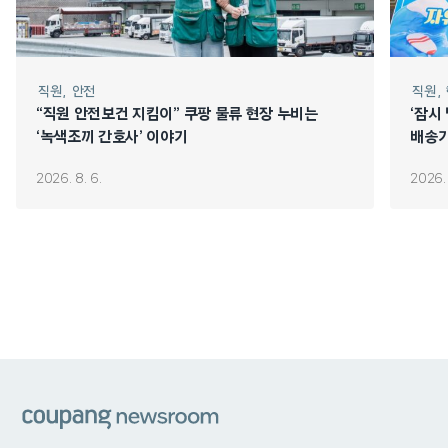
직원
안전
직원
“직원 안전보건 지킴이” 쿠팡 물류 현장 누비는
‘잠시
‘녹색조끼 간호사’ 이야기
배송기
2026. 8. 6.
2026. 
쿠팡