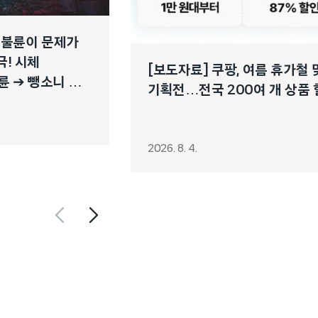
 불륜이 문제가
극! 시체
[보도자료] 쿠팡, 여름 휴가철
륜 ➔ 뺑소니 ➔
기획전…전국 200여 개 상품
2026. 8. 4.