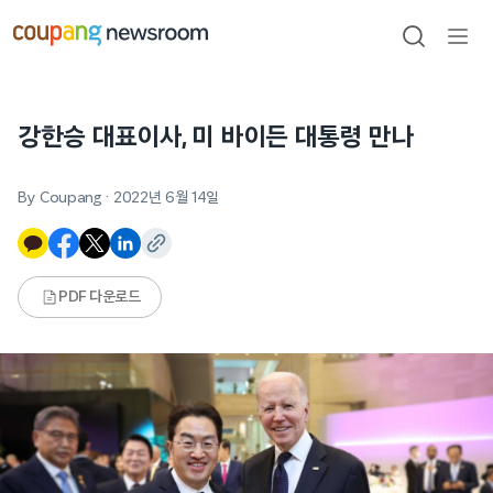
본문으로
건너뛰기
검색
메뉴
열기
강한승 대표이사, 미 바이든 대통령 만나
By Coupang
·
2022년 6월 14일
PDF 다운로드