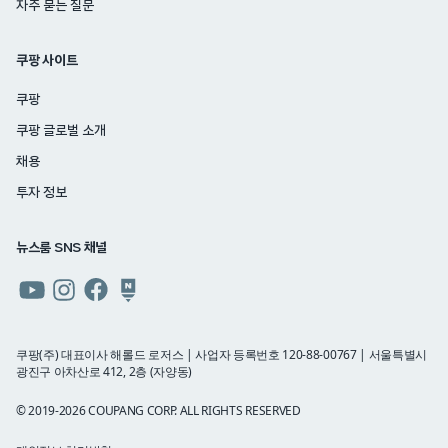
자주 묻는 질문
쿠팡 사이트
쿠팡
쿠팡 글로벌 소개
채용
투자 정보
뉴스룸 SNS 채널
쿠팡
쿠팡
쿠팡
쿠팡
뉴스룸
뉴스룸
뉴스룸
뉴스룸
유튜브
인스타그램
페이스북
네이버
쿠팡(주) 대표이사 해롤드 로저스 | 사업자 등록번호 120-88-00767 | 서울특별시
광진구 아차산로 412, 2층 (자양동)
블로그
© 2019-2026 COUPANG CORP. ALL RIGHTS RESERVED