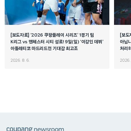
[보도자료] ‘2026 쿠팡플레이 시리즈’ 1경기 팀
[보도
K리그 vs 맨체스터 시티 성료! 9일(일) ‘이강인 데뷔’
아닙니
아틀레티코 마드리드전 기대감 최고조
처리하
연쇄 
2026. 8. 6.
2026. 
쿠팡