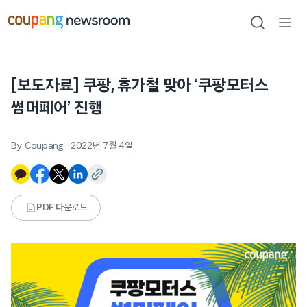
본문으로
건너뛰기
검색
메뉴
열기
[보도자료] 쿠팡, 휴가철 맞아 ‘쿠팡모터스
썸머페어’ 진행
By Coupang
·
2022년 7월 4일
PDF 다운로드