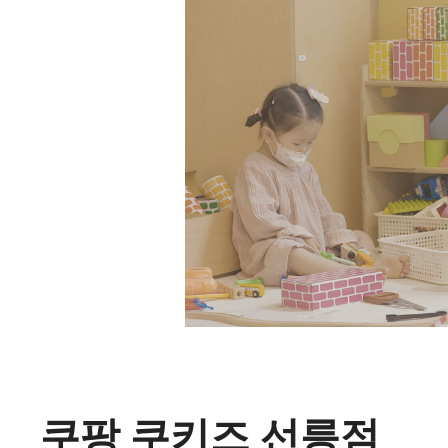
쿠팡
쿠키즈
선릉점