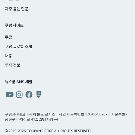
자주 묻는 질문
쿠팡 사이트
쿠팡
쿠팡 글로벌 소개
채용
투자 정보
뉴스룸 SNS 채널
쿠팡
쿠팡
쿠팡
쿠팡
뉴스룸
뉴스룸
뉴스룸
뉴스룸
유튜브
인스타그램
페이스북
네이버
쿠팡(주) 대표이사 해롤드 로저스 | 사업자 등록번호 120-88-00767 | 서울특별시
광진구 아차산로 412, 2층 (자양동)
블로그
© 2019-2026 COUPANG CORP. ALL RIGHTS RESERVED