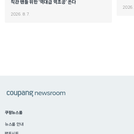
직관 팬들 위한 ‘역대급 역조공’ 쏜다
2026. 
2026. 8. 7.
쿠팡
쿠팡뉴스룸
뉴스룸 안내
팩트시트