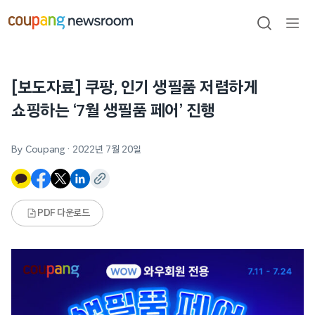
본문으로
건너뛰기
검색
메뉴
열기
[보도자료] 쿠팡, 인기 생필품 저렴하게
쇼핑하는 ‘7월 생필품 페어’ 진행
By Coupang
·
2022년 7월 20일
PDF 다운로드