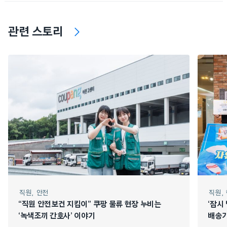
관련 스토리
직원
안전
직원
“직원 안전보건 지킴이” 쿠팡 물류 현장 누비는
‘잠시
‘녹색조끼 간호사’ 이야기
배송기