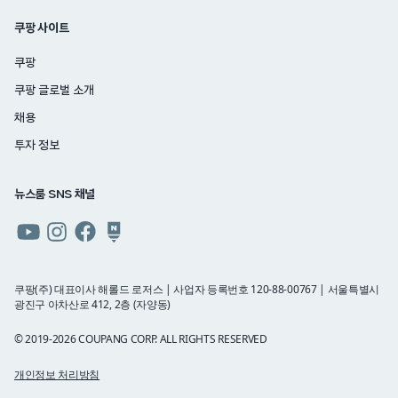
쿠팡 사이트
쿠팡
쿠팡 글로벌 소개
채용
투자 정보
뉴스룸 SNS 채널
쿠팡
쿠팡
쿠팡
쿠팡
뉴스룸
뉴스룸
뉴스룸
뉴스룸
유튜브
인스타그램
페이스북
네이버
쿠팡(주) 대표이사 해롤드 로저스 | 사업자 등록번호 120-88-00767 | 서울특별시
광진구 아차산로 412, 2층 (자양동)
블로그
© 2019-2026 COUPANG CORP. ALL RIGHTS RESERVED
개인정보 처리방침