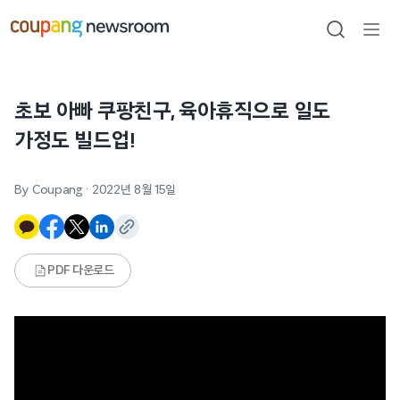
본문으로
건너뛰기
검색
메뉴
열기
초보 아빠 쿠팡친구, 육아휴직으로 일도
가정도 빌드업!
By Coupang
·
2022년 8월 15일
PDF 다운로드