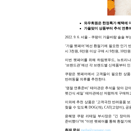
와우회원은 한정특가 혜택에 더
가을맞이 상품부터 추석 연휴
2022. 9. 6. 서울 – 쿠팡이 가을바람
‘가을 펫페어’에선 환절기에 필요한 인기 
시 3천원, 6만원 이상 구매 시 9천원, 1
이번 펫페어를 위해 하림펫푸드, 뉴트리나,
‘브랜드관’에선 각 브랜드별 신제품부터 
쿠팡은 펫페어에서 고객들이 필요한 상품을
반려동물 의류를 추천한다.
‘명절 연휴준비’ 테마관은 추석을 맞아 강
펫간식 세일’ 테마관에선 저렴하게 구매하고
이외에 추천 상품은 ‘고객극찬 반려용품 보
찾을 수 있도록 DOG(개), CAT(고양이)
윤혜영 쿠팡 리테일 부사장은 “긴 장마
준비했다”며 “이번 펫페어를 통해 환절기
취재 문의
media@coupang.com