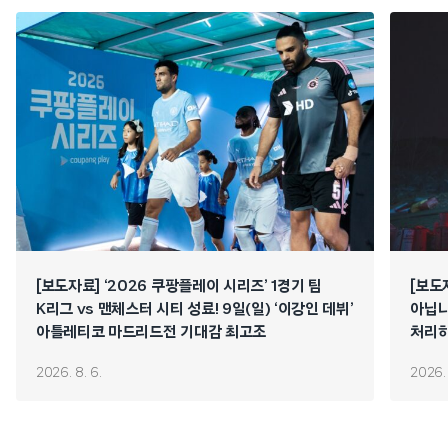
[보도자료] ‘2026 쿠팡플레이 시리즈’ 1경기 팀
[보도
K리그 vs 맨체스터 시티 성료! 9일(일) ‘이강인 데뷔’
아닙니
아틀레티코 마드리드전 기대감 최고조
처리하
연쇄 
2026. 8. 6.
2026. 