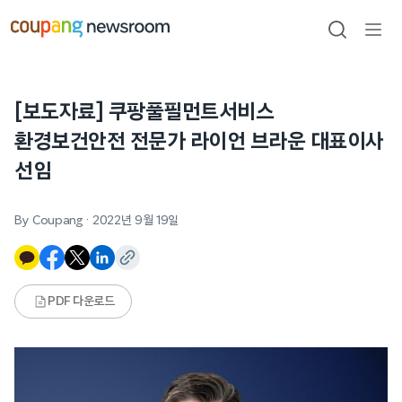
본문으로
건너뛰기
검색
메뉴
열기
[보도자료] 쿠팡풀필먼트서비스
환경보건안전 전문가 라이언 브라운 대표이사
선임
By Coupang
·
2022년 9월 19일
PDF 다운로드