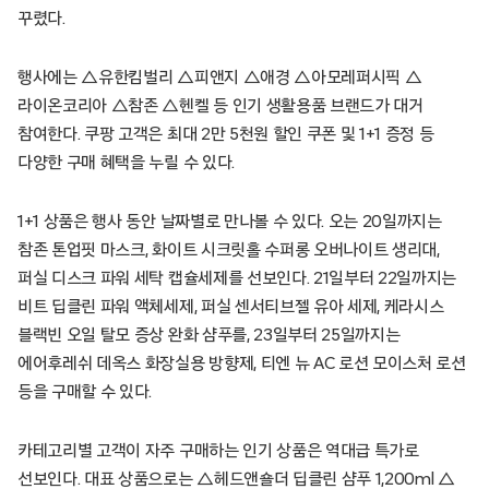
꾸렸다.
행사에는 △유한킴벌리 △피앤지 △애경 △아모레퍼시픽 △
라이온코리아 △참존 △헨켈 등 인기 생활용품 브랜드가 대거
참여한다. 쿠팡 고객은 최대 2만 5천원 할인 쿠폰 및 1+1 증정 등
다양한 구매 혜택을 누릴 수 있다.
1+1 상품은 행사 동안 날짜별로 만나볼 수 있다. 오는 20일까지는
참존 톤업핏 마스크, 화이트 시크릿홀 수퍼롱 오버나이트 생리대,
퍼실 디스크 파워 세탁 캡슐세제를 선보인다. 21일부터 22일까지는
비트 딥클린 파워 액체세제, 퍼실 센서티브젤 유아 세제, 케라시스
블랙빈 오일 탈모 증상 완화 샴푸를, 23일부터 25일까지는
에어후레쉬 데옥스 화장실용 방향제, 티엔 뉴 AC 로션 모이스처 로션
등을 구매할 수 있다.
카테고리별 고객이 자주 구매하는 인기 상품은 역대급 특가로
선보인다. 대표 상품으로는 △헤드앤숄더 딥클린 샴푸 1,200ml △