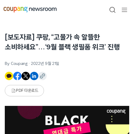
본문으로
건너뛰기
검색
메뉴
열기
[보도자료] 쿠팡, “고물가 속 알뜰한
소비하세요”…‘9월 블랙 생필품 위크’ 진행
By Coupang
·
2022년 9월 21일
PDF 다운로드