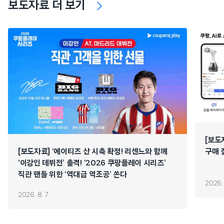
보도자료 더 보기
[보도
[보도자료] ‘에이티즈 산 시축 확정! 리센느와 함께
구매 
‘이강인 데뷔전’ 출격! ‘2026 쿠팡플레이 시리즈’
직관 팬들 위한 ‘역대급 역조공’ 쏜다
2026. 
2026. 8. 7.