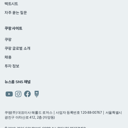
팩트시트
자주 묻는 질문
쿠팡 사이트
쿠팡
쿠팡 글로벌 소개
채용
투자 정보
뉴스룸 SNS 채널
쿠팡
쿠팡
쿠팡
쿠팡
뉴스룸
뉴스룸
뉴스룸
뉴스룸
유튜브
인스타그램
페이스북
네이버
쿠팡(주) 대표이사 해롤드 로저스 | 사업자 등록번호 120-88-00767 | 서울특별시
광진구 아차산로 412, 2층 (자양동)
블로그