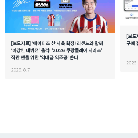
[보도
[보도자료] ‘에이티즈 산 시축 확정! 리센느와 함께
구매 
‘이강인 데뷔전’ 출격! ‘2026 쿠팡플레이 시리즈’
직관 팬들 위한 ‘역대급 역조공’ 쏜다
2026. 
2026. 8. 7.