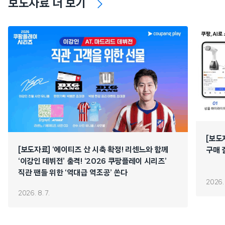
보도자료 더 보기
[보도
[보도자료] ‘에이티즈 산 시축 확정! 리센느와 함께
구매 
‘이강인 데뷔전’ 출격! ‘2026 쿠팡플레이 시리즈’
직관 팬들 위한 ‘역대급 역조공’ 쏜다
2026. 
2026. 8. 7.