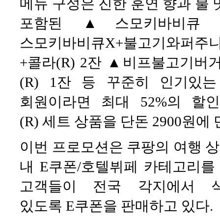
메뉴 구성은 진한 훈연 향과 불
포함된 ▲스모키바비큐 와퍼
스모키바비큐X+불고기와퍼주니
+콜라(R) 2잔 ▲비프불고기버
(R) 1잔 등 꾸준히 인기있
회원이라면 최대 52%의 할
(R) 세트 상품을 단돈 2900원에
이번 프로모션은 쿠팡의 여행 상
내 E쿠폰/호텔뷔페 카테고리를
고객들이 전국 각지에서 
있도록 E쿠폰을 판매하고 있다