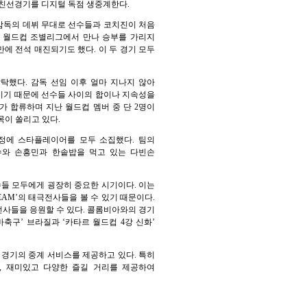
표팀 친선경기를 디지털 독점 생중계한다.
9) 감독의 데뷔 무대로 선수들과 코치진이 처음
타르 월드컵 조별리그에서 만나 승부를 가리지
만에 전석 매진되기도 했다. 이 두 경기 모두
탁했다. 감독 선임 이후 얼마 지나지 않아
이기 때문에 선수들 사이의 합이나 지속성을
 합류하며 지난 월드컵 멤버 중 단 2명이
목이 쏠리고 있다.
원정에 스타플레이어를 모두 소집했다. 팀의
수와 손흥민과 한솥밥을 먹고 있는 다빈손
선수들 모두에게 굉장히 중요한 시기이다. 이는
EAM’의 태극전사들을 볼 수 있기 때문이다.
전사들을 응원할 수 있다. 콜롬비아와의 경기
바축구’ 브라질과 ‘카타르 월드컵 4강 신화’
구 경기의 중계 서비스를 제공하고 있다. 특히
미, 재미있고 다양한 즐길 거리를 제공하여