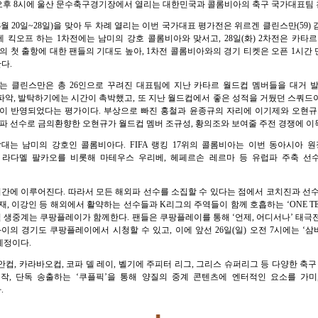
24일(금) 오후 8시에 울산 문수축구경기장에서 열리는 대한민국과 콜롬비아의 축구 국가대
(3월 20일~28일)을 맞아 두 차례 열리는 이번 국가대표 평가전은 위르겐 클린스만(5
8시에 킥오프 하는 1차전에는 남미의 강호 콜롬비아와 맞서고, 28일(화) 2차전은 카
 첫 출항에 대한 팬들의 기대도 높아, 1차전 콜롬비아와의 경기 티켓은 오픈 1시간 
다.
’는 클린스만은 총 26인으로 꾸려진 대표팀에 지난 카타르 월드컵 멤버들을 대거 발
파악, 발탁하기에는 시간이 촉박했고, 또 지난 월드컵에서 좋은 성적을 거뒀던 스쿼드
이 반영되었다는 평가이다. 부상으로 빠진 홍철과 윤종규의 자리에 이기제와 오현규가
럽파 선수로 금의환향한 오현규가 월드컵 멤버 조규성, 황의조와 보여줄 주전 경쟁에 이
상대는 남미의 강호인 콜롬비아다. FIFA 랭킹 17위의 콜롬비아는 이번 동아시아 
라다멜 팔카오를 비롯해 마테우스 우리베, 헤페르손 레르마 등 유럽파 주축 선
이’ 기간에 이루어진다. 따라서 모든 해외파 선수를 소집할 수 있다는 점에서 코치진과 
, 이강인 등 해외에서 활약하는 선수들과 K리그의 주역들이 함께 호흡하는 ‘ONE T
털 생중계는 쿠팡플레이가 함께한다. 팬들은 쿠팡플레이를 통해 ‘언제, 어디서나’ 태극
과이의 경기도 쿠팡플레이에서 시청할 수 있고, 이에 앞선 26일(일) 오전 7시에는 ‘삼
예정이다.
아시안컵, 카라바오컵, 코파 델 레이, 벨기에 주피터 리그, 그리스 슈퍼리그 등 다양한 축
작, 단독 송출하는 ‘쿠플픽’을 통해 양질의 중계 콘텐츠에 엔터적인 요소를 가
.