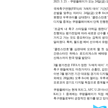
2023. 3. 23. – 쿠팡플레이가 오는 
국제축구연맹(FIFA)의 ‘A매치 데이’ 기간
손발을 맞추는 자리다. 24일(금) 오후 
못했던 우루과이를 상대한다. ‘클린스만호’의
디지털 중계는 쿠팡플레이에서 단독 진행한
‘조금씩 내 축구 스타일을 더하길 원한다
진행되는 평가전임에 따라 새로운 선수를 
가지고 가는 것도 중요하다는 감독의 생각
달라졌다. 특히, 월드컵 예비 선수에서 유
‘클린스만호’를 심판대에 오르게 할 첫 
간판스타인 하메스 로드리게스와 베테랑 
산체스까지 한국 땅을 밟았다.
3월 평가전은 FIFA가 정한 ‘A 매치 데
축구 팬들에게도 마찬가지다. 손흥민, 김민재
이번 3월 평가전 기간 대표팀 경기의 디지
외에도 28일(화) 오후 8시에 열리는 우루
모로코의 경기도 디지털 독점으로 중계될 
쿠팡플레이는 현재 K리그, AFC U-20 
K리그 1 중계에는 쿠팡플레이가 직접 제
축구팬들로부터 긍정적인 평가를 받고 있다