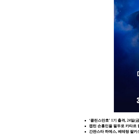
‘클린스만호’ 1기 출격, 24
캡틴 손흥민을 필두로 카타르 월
간판스타 하메스, 베테랑 팔카