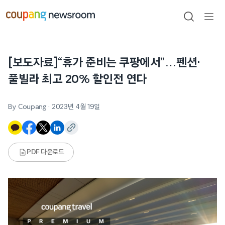
본문으로
건너뛰기
검색
메뉴
열기
[보도자료]“휴가 준비는 쿠팡에서”…펜션·
풀빌라 최고 20% 할인전 연다
By Coupang
·
2023년 4월 19일
PDF 다운로드