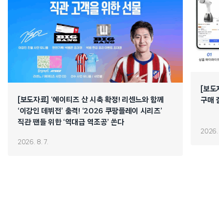
[보도
[보도자료] ‘에이티즈 산 시축 확정! 리센느와 함께
구매 
‘이강인 데뷔전’ 출격! ‘2026 쿠팡플레이 시리즈’
직관 팬들 위한 ‘역대급 역조공’ 쏜다
2026. 
2026. 8. 7.