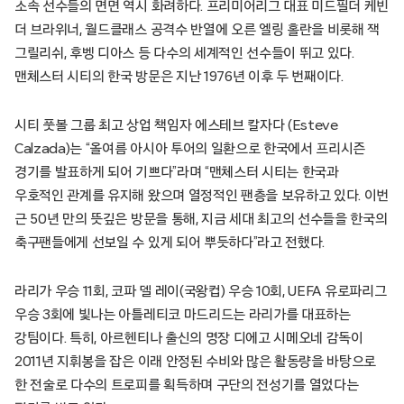
소속 선수들의 면면 역시 화려하다. 프리미어리그 대표 미드필더 케빈
더 브라위너, 월드클래스 공격수 반열에 오른 엘링 홀란을 비롯해 잭
그릴리쉬, 후벵 디아스 등 다수의 세계적인 선수들이 뛰고 있다.
맨체스터 시티의 한국 방문은 지난 1976년 이후 두 번째이다.
시티 풋볼 그룹 최고 상업 책임자 에스테브 칼자다 (Esteve
Calzada)는 “올여름 아시아 투어의 일환으로 한국에서 프리시즌
경기를 발표하게 되어 기쁘다”라며 “맨체스터 시티는 한국과
우호적인 관계를 유지해 왔으며 열정적인 팬층을 보유하고 있다. 이번
근 50년 만의 뜻깊은 방문을 통해, 지금 세대 최고의 선수들을 한국의
축구팬들에게 선보일 수 있게 되어 뿌듯하다”라고 전했다.
라리가 우승 11회, 코파 델 레이(국왕컵) 우승 10회, UEFA 유로파리그
우승 3회에 빛나는 아틀레티코 마드리드는 라리가를 대표하는
강팀이다. 특히, 아르헨티나 출신의 명장 디에고 시메오네 감독이
2011년 지휘봉을 잡은 이래 안정된 수비와 많은 활동량을 바탕으로
한 전술로 다수의 트로피를 획득하며 구단의 전성기를 열었다는