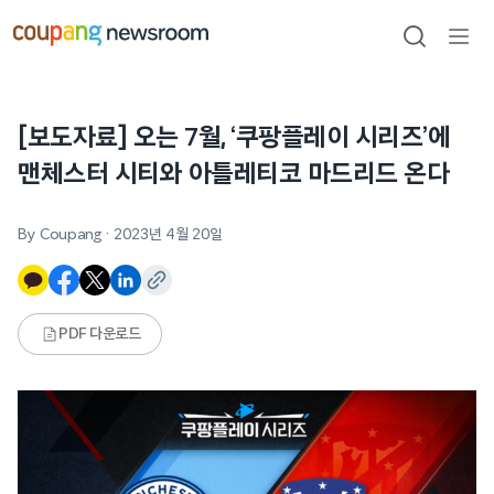
본문으로
건너뛰기
검색
메뉴
열기
[보도자료] 오는 7월, ‘쿠팡플레이 시리즈’에
맨체스터 시티와 아틀레티코 마드리드 온다
By Coupang
·
2023년 4월 20일
PDF 다운로드