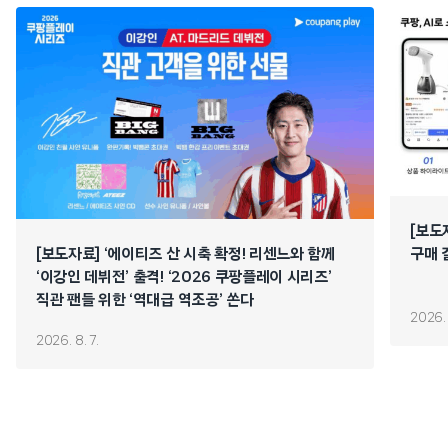
[보도
[보도자료] ‘에이티즈 산 시축 확정! 리센느와 함께
구매 
‘이강인 데뷔전’ 출격! ‘2026 쿠팡플레이 시리즈’
직관 팬들 위한 ‘역대급 역조공’ 쏜다
2026. 
2026. 8. 7.