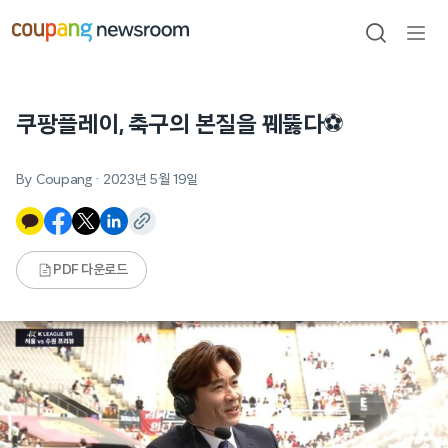
본문으로
건너뛰기
검색
메뉴
열기
쿠팡플레이, 축구의 본질을 꿰뚫다⚽️
By Coupang
·
2023년 5월 19일
PDF 다운로드