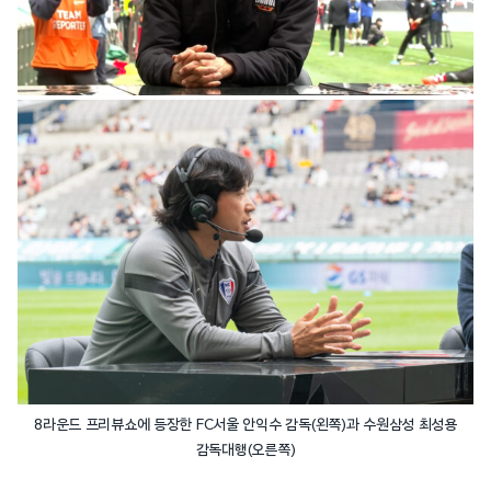
8라운드 프리뷰쇼에 등장한 FC서울 안익수 감독(왼쪽)과 수원삼성 최성용
감독대행(오른쪽)