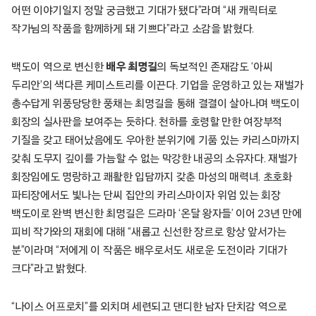
어떤 이야기일지 정말 궁금했고 기대가 됐다”라며 “새 캐릭터로
작가님의 작품을 함께하게 돼 기쁘다”라고 소감을 밝혔다.
백도이 역으로 변신한
배우 최명길
의 독보적인 존재감도 ‘아씨
두리안’의 색다른 케미스트리를 이끈다. 기업을 운영하고 있는 재벌가
총수답게 위풍당당한 풍채는 최명길을 통해 결결이 살아나며 백도이
회장의 실사판을 보여주는 듯하다. 천하를 호령할 만한 여장부적
기질을 갖고 태어났음에도 우아한 분위기에 기품 있는 카리스마까지
갖춰 도무지 깊이를 가늠할 수 없는 막강한 내공의 소유자다. 재벌가
회장임에도 명랑하고 쾌활한 입담까지 갖춘 마성의 매력녀. 초호화
파티장에서도 빛나는 단씨 집안의 카리스마이자 위엄 있는 회장
백도이로 완벽 변신한 최명길은 드라마 ‘온달 왕자들’ 이어 23년 만에
피비 작가와의 재회에 대해 “새롭고 신선한 장르로 항상 앞서가는
분”이라며 “저에게 이 작품은 배우로서도 새로운 도전이라 기대가
크다”라고 밝혔다.
“나이스 어프로치”를 외치며 세련되고 댄디한 남자 단치감 역으로