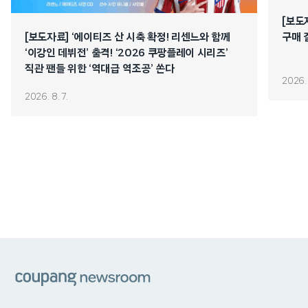
[보도
[보도자료] ‘에이티즈 산 시축 확정! 리센느와 함께
구매 
‘이강인 데뷔전’ 출격! ‘2026 쿠팡플레이 시리즈’
직관 팬들 위한 ‘역대급 역조공’ 쏜다
2026. 
2026. 8. 7.
쿠팡