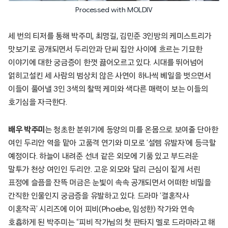
Processed with MOLDIV
세 번의 티저를 통해 박주미, 최명길, 김민준 3인방의 케미스트리가
맛보기로 공개되면서 두리안과 단씨 집안 사이에 흐르는 기묘한
이야기에 대한 궁금증이 한껏 끓어오르고 있다. 시대를 뛰어넘어
얽히고설킨 세 사람의 범상치 않은 사연이 하나씩 베일을 벗으면서
이들이 풀어낼 3인 3색의 찰떡 케미와 색다른 매력이 보는 이들의
호기심을 자극한다.
배우 박주미
는 청초한 분위기에 동양의 미를 온몸으로 보여줄 단아한
여인 두리안 역을 맡아 고품격 연기와 미모로 ‘설렘 유발자’에 등극할
예정이다. 하늘이 내려준 선녀 같은 외모에 기품 있고 부드러운
말투가 천상 여인인 두리안. 고운 외모와 달리 근심이 짙게 서린
표정에 슬픔을 잔뜩 머금은 눈빛이 속속 공개되면서 어떠한 비밀을
간직한 인물인지 궁금증을 유발하고 있다. 드라마 ‘결혼작사
이혼작곡’ 시리즈에 이어 피비(Phoebe, 임성한) 작가와 연속
호흡하게 된 박주미는 “피비 작가님의 첫 판타지 멜로 드라마라고 해