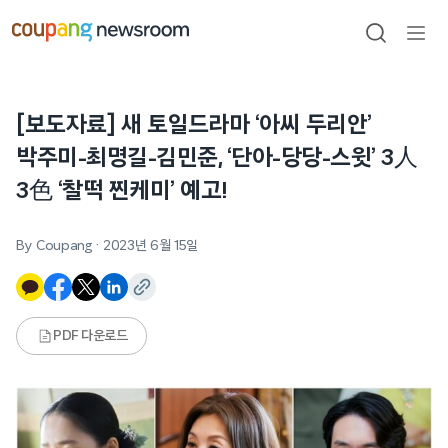
본문으로
건너뛰기
검색
메뉴
열기
[보도자료] 새 토일드라마 ‘아씨 두리안’
박주미-최명길-김민준, ‘단아-당당-스윗’ 3人
3色 ‘찰떡 찐케미’ 예고!
By Coupang
·
2023년 6월 15일
PDF 다운로드