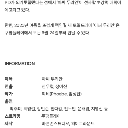
PD가 의기투합했다는 점에서 ‘아씨 두리안’이 선사할 초강력 매력이
예고되고 있다.
한편, 2023년 여름을 뜨겁게 책임질 새 토일드라마 ‘아씨 두리안’은
쿠팡플레이에서 오는 6월 24일부터 만날 수 있다.
INFORMATION
제목
아씨 두리안
연출
신우철, 정여진
작가
피비(Phoebe, 임성한)
출연
박주미, 최명길, 김민준, 한다감, 전노민, 윤해영, 지영산 등
스트리밍
쿠팡플레이
제작
바른손스튜디오, 하이그라운드