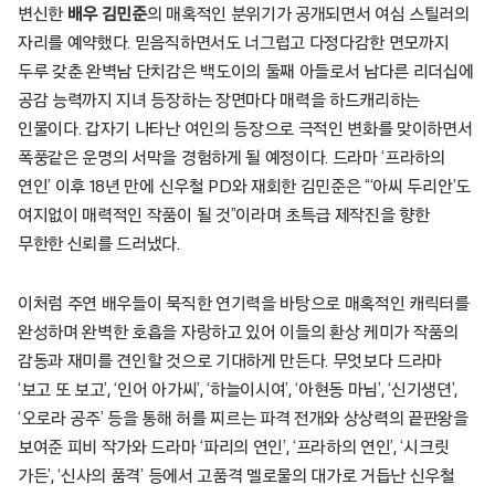
변신한
배우 김민준
의 매혹적인 분위기가 공개되면서 여심 스틸러의
자리를 예약했다. 믿음직하면서도 너그럽고 다정다감한 면모까지
두루 갖춘 완벽남 단치감은 백도이의 둘째 아들로서 남다른 리더십에
공감 능력까지 지녀 등장하는 장면마다 매력을 하드캐리하는
인물이다. 갑자기 나타난 여인의 등장으로 극적인 변화를 맞이하면서
폭풍같은 운명의 서막을 경험하게 될 예정이다. 드라마 ‘프라하의
연인’ 이후 18년 만에 신우철 PD와 재회한 김민준은 “‘아씨 두리안’도
여지없이 매력적인 작품이 될 것”이라며 초특급 제작진을 향한
무한한 신뢰를 드러냈다.
이처럼 주연 배우들이 묵직한 연기력을 바탕으로 매혹적인 캐릭터를
완성하며 완벽한 호흡을 자랑하고 있어 이들의 환상 케미가 작품의
감동과 재미를 견인할 것으로 기대하게 만든다. 무엇보다 드라마
‘보고 또 보고’, ‘인어 아가씨’, ‘하늘이시여’, ‘아현동 마님’, ‘신기생뎐’,
‘오로라 공주’ 등을 통해 허를 찌르는 파격 전개와 상상력의 끝판왕을
보여준 피비 작가와 드라마 ‘파리의 연인’, ‘프라하의 연인’, ‘시크릿
가든’, ‘신사의 품격’ 등에서 고품격 멜로물의 대가로 거듭난 신우철