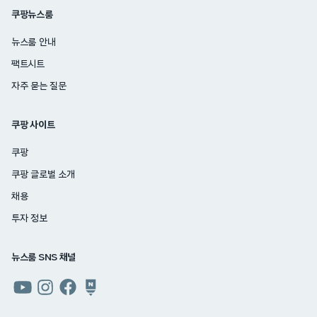
쿠팡뉴스룸
뉴스룸 안내
팩트시트
자주 묻는 질문
쿠팡 사이트
쿠팡
쿠팡 글로벌 소개
채용
투자 정보
뉴스룸 SNS 채널
쿠팡
쿠팡
쿠팡
쿠팡