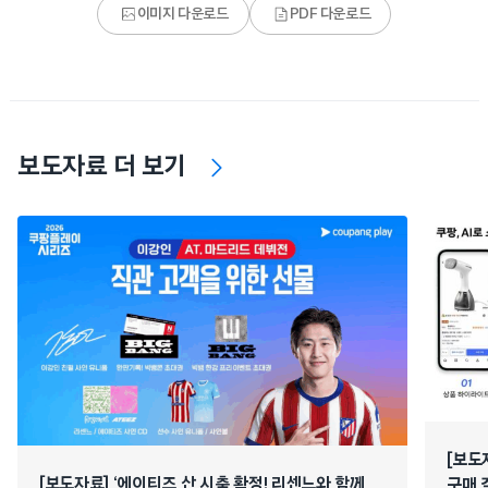
이미지 다운로드
PDF 다운로드
보도자료 더 보기
[보도
[보도자료] ‘에이티즈 산 시축 확정! 리센느와 함께
구매 