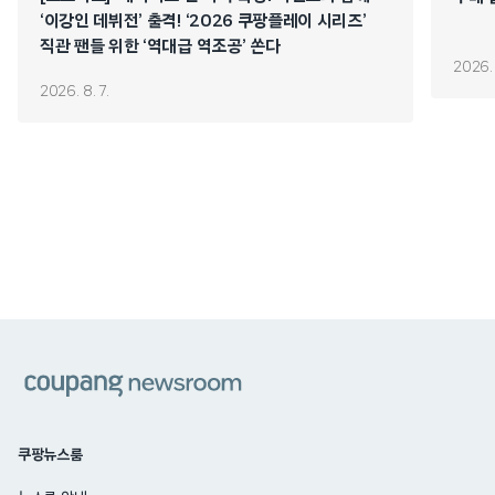
‘이강인 데뷔전’ 출격! ‘2026 쿠팡플레이 시리즈’
직관 팬들 위한 ‘역대급 역조공’ 쏜다
2026. 
2026. 8. 7.
쿠팡
쿠팡뉴스룸