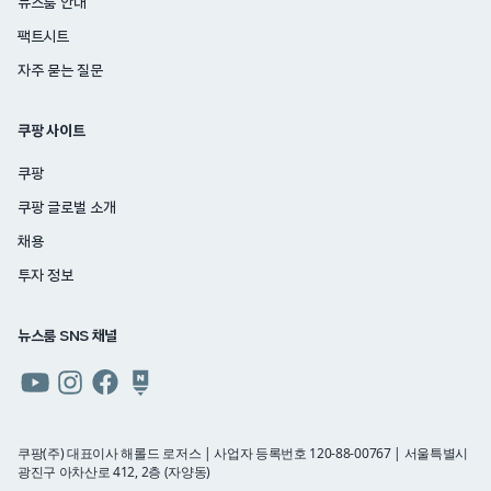
뉴스룸 안내
팩트시트
자주 묻는 질문
쿠팡 사이트
쿠팡
쿠팡 글로벌 소개
채용
투자 정보
뉴스룸 SNS 채널
쿠팡
쿠팡
쿠팡
쿠팡
뉴스룸
뉴스룸
뉴스룸
뉴스룸
유튜브
인스타그램
페이스북
네이버
쿠팡(주) 대표이사 해롤드 로저스 | 사업자 등록번호 120-88-00767 | 서울특별시
광진구 아차산로 412, 2층 (자양동)
블로그