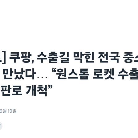
] 쿠팡, 수출길 막힌 전국 
 만났다… “원스톱 로켓 수출
판로 개척”
9월 19일