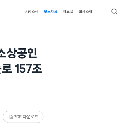
쿠팡 소식
보도자료
자료실
회사소개
검색
중소상공인
로 157조
PDF 다운로드