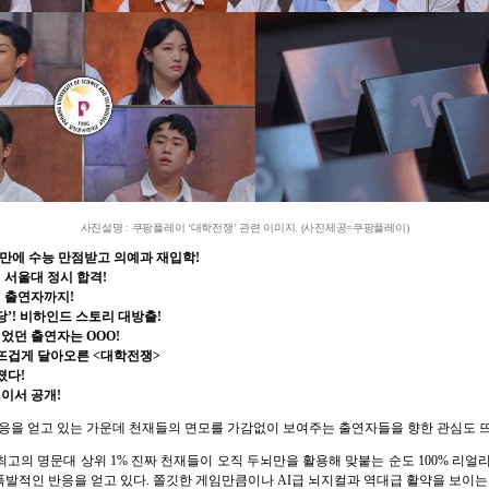
사진설명 : 쿠팡플레이 ‘대학전쟁’ 관련 이미지. (사진제공=쿠팡플레이)
년만에 수능 만점받고 의예과 재입학!
 서울대 정시 합격!
신 출연자까지!
당’! 비하인드 스토리 대방출!
깊었던 출연자는 OOO!
뜨겁게 달아오른 <대학전쟁>
졌다!
이서 공개!
응을 얻고 있는 가운데 천재들의 면모를 가감없이 보여주는 출연자들을 향한 관심도 
최고의 명문대 상위 1% 진짜 천재들이 오직 두뇌만을 활용해 맞붙는 순도 100% 리얼리티
발적인 반응을 얻고 있다. 쫄깃한 게임만큼이나 AI급 뇌지컬과 역대급 활약을 보이