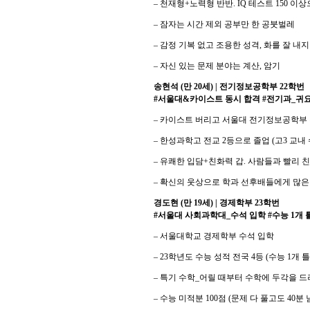
– 천재형+노력형 반반. IQ 테스트 150 이
– 잠자는 시간 제외 공부만 한 공붓벌레
– 감정 기복 없고 조용한 성격, 화를 잘 내
– 자신 있는 문제 분야는 계산, 암기
송현석 (만 20세) | 전기정보공학부 22학번
#서울대&카이스트 동시 합격 #전기과_귀요
– 카이스트 버리고 서울대 전기정보공학부
– 한성과학고 전교 2등으로 졸업 (고3 교내
– 유쾌한 입담+친화력 갑. 사람들과 빨리 
– 확신의 웃상으로 학과 선후배들에게 많은
경도현 (만 19세) | 경제학부 23학번
#서울대 사회과학대_수석 입학 #수능 1개 틀림
– 서울대학교 경제학부 수석 입학
– 23학년도 수능 성적 전국 4등 (수능 1개 
– 특기 수학_어릴 때부터 수학에 두각을 
– 수능 미적분 100점 (문제 다 풀고도 40분