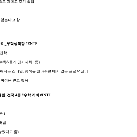
상으로 과학고 조기 졸업
지 않는다고 함
미_부학생회장 #ENTP
 진학
 수학&물리 경시대회 1등)
친해지는 스타일. 멍석을 깔아주면 빼지 않는 프로 넉살러
 귀여움 받고 있음
_전국 4등 #수학 러버 #INTJ
틀림)
드러냄
 남았다고 함)