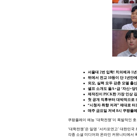
서울대 2번 입학! 치의예과 1
뒤에서 전교 10등이 단 1년만에
외모, 실력 모두 갖춘 모델 출
셀프 소개도 올A+급 ‘자신+당
제작진이 PICK한 가장 인상 
첫 공개 직후부터 대박적으로 
“시청자 취향 저격” 제대로 터
매주 금요일 저녁 8시 쿠팡플레
쿠팡플레이 예능 ‘대학전쟁’이 폭발적인 호
‘대학전쟁’은 일명 ‘서카포연고’ 대한민국 
각종 소셜 미디어와 온라인 커뮤니티에서 폭