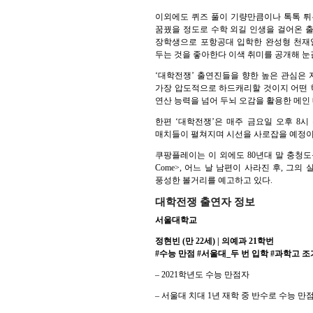
이외에도 퀴즈 풀이 기량만큼이나 톡톡 튀
꿈꿨을 정도로 수학 외길 인생을 걸어온 출
장학생으로 포항공대 입학한 완성형 천재
두는 것을 좋아한다 이색 취미를 공개해 눈
‘대학전쟁’ 출연진들을 향한 높은 관심은
가장 압도적으로 하드캐리할 것이지 어떤 
연산 능력을 넘어 두뇌 오감을 활용한 메인
한편 ‘대학전쟁’은 매주 금요일 오후 8
매치들이 펼쳐지며 시선을 사로잡을 예정이
쿠팡플레이는 이 외에도 80년대 말 충청도를 
Come>, 어느 날 남편이 사라진 후, 
풍성한 볼거리를 예고하고 있다.
대학전쟁 출연자 정보
서울대학교
정현빈 (만 22세) | 의예과 21학번
#수능 만점 #서울대_두 번 입학 #과학고 조기
– 2021학년도 수능 만점자
– 서울대 치대 1년 재학 중 반수로 수능 만