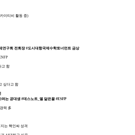
 카이티비 활동 중)
문제연구회 전회장 #도시대항국제수학토너먼트 금상
NFP
다고 함
기고 싶다고 함
번
가려는 공대생 #데스노트_엘 닮은꼴 #ESFP
 경력 多
해지는 핵인싸 성격