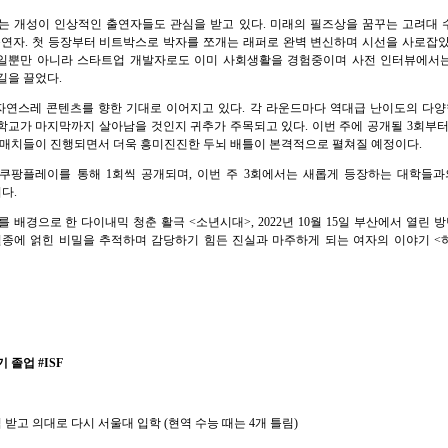
는 개성이 인상적인 출연자들도 관심을 받고 있다. 미래의 필즈상을 꿈꾸는 고려대
연자. 첫 등장부터 비트박스로 박자를 쪼개는 래퍼로 완벽 변신하며 시선을 사로잡았
일뿐만 아니라 스타트업 개발자로도 이미 사회생활을 경험중이며 사전 인터뷰에서
길을 끌었다.
 자연스레 콘텐츠를 향한 기대로 이어지고 있다. 각 라운드마다 역대급 난이도의 다양
학교가 마지막까지 살아남을 것인지 귀추가 주목되고 있다. 이번 주에 공개될 3회부터
 매치들이 진행되면서 더욱 흥미진진한 두뇌 배틀이 본격적으로 펼쳐질 예정이다.
시 쿠팡플레이를 통해 1회씩 공개되며, 이번 주 3회에서는 새롭게 등장하는 대학들과
다.
배경으로 한 다이내믹 청춘 활극 <소년시대>, 2022년 10월 15일 부산에서 열린 방탄소년
그의 실종에 얽힌 비밀을 추적하며 감당하기 힘든 진실과 마주하게 되는 여자의 이야기 
 졸업 #ISF
점 받고 의대로 다시 서울대 입학 (현역 수능 때는 4개 틀림)