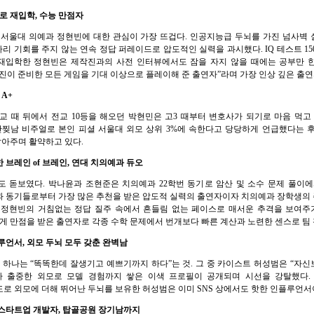
예로 재입학, 수능 만점자
 서울대 의예과 정현빈에 대한 관심이 가장 뜨겁다. 인공지능급 두뇌를 가진 넘사벽
 기회를 주지 않는 연속 정답 퍼레이드로 압도적인 실력을 과시했다. IQ 테스트 1
 재입학한 정현빈은 제작진과의 사전 인터뷰에서도 잠을 자지 않을 때에는 공부만 
진이 준비한 모든 게임을 기대 이상으로 플레이해 준 출연자”라며 가장 인상 깊은 출연
 A+
 때 뒤에서 전교 10등을 해오던 박현민은 고3 때부터 변호사가 되기로 마음 먹고
에 만찢남 비주얼로 본인 피셜 서울대 외모 상위 3%에 속한다고 당당하게 언급했다는
아주며 활약하고 있다.
 브레인 of 브레인, 연대 치의예과 듀오
 돋보였다. 박나윤과 조현준은 치의예과 22학번 동기로 암산 및 소수 문제 풀이
과 동기들로부터 가장 많은 추천을 받은 압도적 실력의 출연자이자 치의예과 장학생의
정현빈의 거침없는 정답 질주 속에서 흔들림 없는 페이스로 매서운 추격을 보여주기도 
 만점을 받은 출연자로 각종 수학 문제에서 번개보다 빠른 계산과 노련한 센스로 팀 
플루언서, 외모 두뇌 모두 갖춘 완벽남
중 하나는 “똑똑한데 잘생기고 예쁘기까지 하다”는 것. 그 중 카이스트 허성범은 “자
 출중한 외모로 모델 경험까지 쌓은 이색 프로필이 공개되며 시선을 강탈했다.
로 외모에 더해 뛰어난 두뇌를 보유한 허성범은 이미 SNS 상에서도 핫한 인플루언서
, 스타트업 개발자, 탑골공원 장기남까지