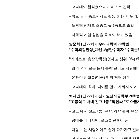
– 고려대도 합격했으나 카이스트 진학
– 학교 공식 홍보대사로 활동 중 (카이누리,
– 노력형 천재로 초중고 늘 1등으로 졸업
– 사회적 기업 창업을 목표로 하고 있음
양준혁 (만 22세) | 수리과학과 20학번
#수학외길인생_20년 #낭만수학자 #수학
#카이스트_총장장학생(영재고 상위10%) #E
– 암기 외에 모든 문제 분야 난이도 적당했
– 온라인 방탈출(미궁) 제작 경험 있음
– 고려대와 ‘K대’ 타이틀 걸고 싸워서 이
최서연 (만 22세) | 전기및전자공학부 20학
#고등학교 내내 전교 1등 #핵인싸 #로스쿨
– 고고 내내 전교 1등, 수학, 과학 분야 수상
– 공대를 다니지만, 로스쿨 진학이 꿈
– 처음 보는 사람에게도 쉽게 다가가고 친