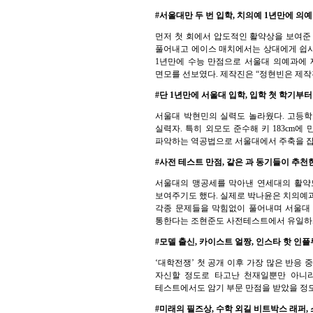
#서울대만 두 번 입학, 치의예 1년만에 의
먼저 첫 회에서 압도적인 활약상을 보여준
풀어내고 에이스 매치에서는 상대에게 쉽사리
1년만에 수능 만점으로 서울대 의예과에
면모를 선보였다. 제작진은 “정현빈은 제작
#단 1년만에 서울대 입학, 입학 첫 학기부터
서울대 박현민의 실력도 놀라웠다. 고등학교
실력자. 특히 외모도 준수해 키 183cm
파악하는 역공법으로 서울대에서 주축을 잡
#사전 테스트 만점, 같은 과 동기들이 추천한
서울대의 맹공세를 막아낸 연세대의 활약도
보여주기도 했다. 실제로 박나윤은 치의예
각종 문제들을 막힘없이 풀어내며 서울대 
통한다는 조현준도 사전테스트에서 유일하게
#모델 출신, 카이스트 얼짱, 인스타 핫 인
‘대학전쟁’ 첫 공개 이후 가장 많은 반응 
자신할 정도로 타고난 천재일뿐만 아니라
테스트에서도 암기 부문 만점을 받았을 정도
#미래의 필즈상, 수학 외길 비트박스 래퍼