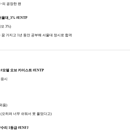
스>의 굉장한 팬
서울대_3% #ENTP
모 3%)
사 꿈 가지고 1년 동안 공부해 서울대 정시로 합격
#모델 오브 카이스트 #ENTP
미응시
 외움)
음 (오히려 너무 쉬워서 못 풀었다고)
리 1등급 #ENFJ