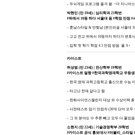
– 두뇌게임 프로그램 즐겨 봄. <더 지니어
박현민 (만 19세) | 심리학과 23학번
#뒤에서 10등 하다 서울대 옴 #학점 만점 #
– 훈남스타일 & 만찢남 (본인피셜 서울대 외
– 고교 전교 뒤에서 10등까지 하다가 변호
– 입학 첫 학기 학점 4.3 만점 받음. 올 A+
카이스트
허성범 (만 23세) | 전산학부 19학번
#카이스트 얼짱 #한국과학영재학교 우등생 
– 한국 영재 과학고등학교 출신으로 수능 
– 타고난 천재 같다고 함
– 한화사이언스챌린지 대상 외 수상이력 多
– 사전테스트 암기 만점자 (30개 단어 모두
– 그 외 분야도 수 추론 빼고 모두 다 풀었
소현지 (만 22세) | 기술경영학부 20학번
#카이스트 공식 홍보대사 #러블리_스타일 #수