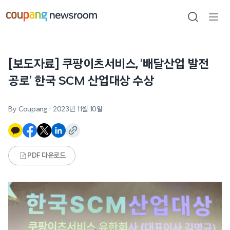
본문으로
건너뛰기
검색
메뉴
열기
[보도자료] 쿠팡이츠서비스, ‘배달산업 발전
공로’ 한국 SCM 산업대상 수상
By Coupang
·
2023년 11월 10일
PDF 다운로드