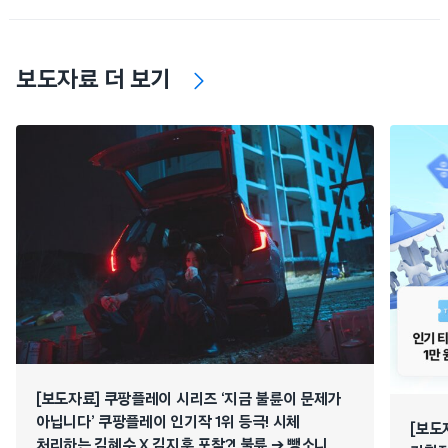
보도자료 더 보기
[보도자료] 쿠팡플레이 시리즈 ‘지금 불륜이 문제가
아닙니다’ 쿠팡플레이 인기작 1위 등극! 시체
[보도
처리하는 김혜수 X 김지훈 포착?! 불륜 ➔ 뺑소니 ➔