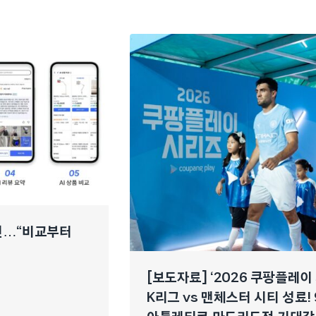
개선…“비교부터
[보도자료] ‘2026 쿠팡플레이
K리그 vs 맨체스터 시티 성료! 