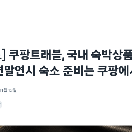
] 쿠팡트래블, 국내 숙박상
연말연시 숙소 준비는 쿠팡에
11월 13일