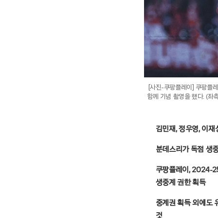
[사진-쿠팡플레이] 쿠팡플레
함께 기념 촬영을 했다. (좌
김민재, 정우영, 이
분데스리가 독점 생중
쿠팡플레이, 2024-
생중계 권한 획득
중계권 획득 외에도 
것