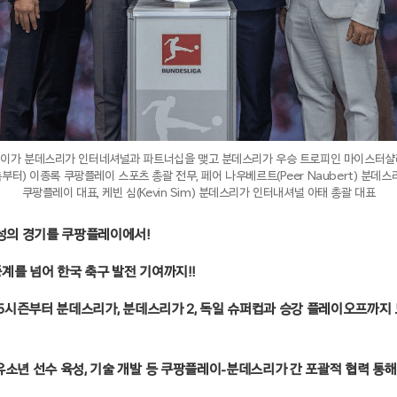
이가 분데스리가 인터네셔널과 파트너십을 맺고 분데스리가 우승 트로피인 마이스터샬레 (Die
측부터) 이종록 쿠팡플레이 스포츠 총괄 전무, 페어 나우베르트(Peer Naubert) 분데
쿠팡플레이 대표, 케빈 심(Kevin Sim) 분데스리가 인터내셔널 아태 총괄 대표
재성의 경기를 쿠팡플레이에서!
계를 넘어 한국 축구 발전 기여까지!!
25시즌부터 분데스리가, 분데스리가 2, 독일 슈퍼컵과 승강 플레이오프까지
유소년 선수 육성, 기술 개발 등 쿠팡플레이-분데스리가 간 포괄적 협력 통해