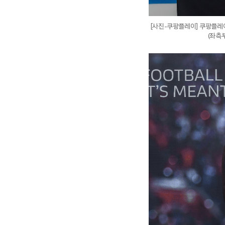
[사진-쿠팡플레이] 쿠팡플레
(좌측