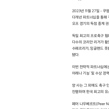
2023년 11월 27일 
다개년 파트너십을 통해 쿠
오프 경기의 독점 중계 권
독일 최고의 프로축구 협
다수의 코리안 리거가 활동
수페르리가, 잉글랜드 풋
됐다.
이번 전략적 파트너십에는
아레나 기능’ 및 수상 경
양 사는 그 외에도 축구 
진행하며 한국 최고의 유
페어 나우베르트(Peer 