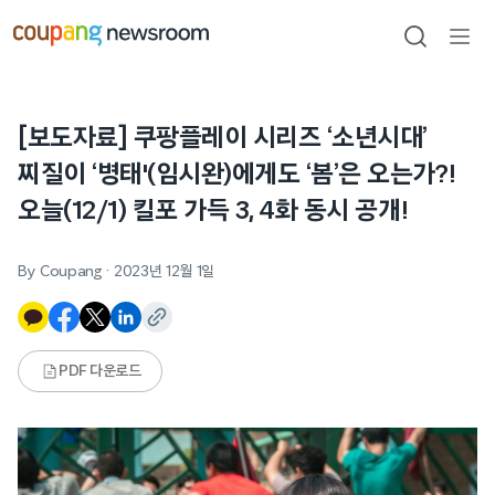
본문으로
건너뛰기
검색
메뉴
열기
[보도자료] 쿠팡플레이 시리즈 ‘소년시대’
찌질이 ‘병태'(임시완)에게도 ‘봄’은 오는가?!
오늘(12/1) 킬포 가득 3, 4화 동시 공개!
By Coupang
·
2023년 12월 1일
PDF 다운로드