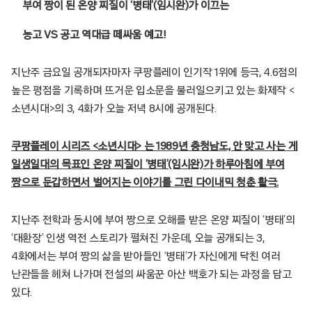
부여 짱이 된 온양 찌질이 ‘병태’(임시완)가 이끄는
농고 VS 공고 역대급 떼싸움 예고!
지난주 금요일 공개되자마자 쿠팡플레이 인기작 1위에 등극, 4.6점의
높은 평점을 기록하며 뜨거운 입소문을 불러일으키고 있는 화제작 <
소년시대>의 3, 4화가 오늘 저녁 8시에 공개된다.
쿠팡플레이 시리즈 <소년시대> 는 1989년 충청남도, 안 맞고 사는 게
일생일대의 목표인 온양 찌질이 ‘병태’(임시완)가 하루아침에 부여
짱으로 둔갑하면서 벌어지는 이야기를 그린 다이내믹 청춘 활극.
지난주 전학과 동시에 부여 짱으로 오해를 받은 온양 찌질이 ‘병태’의
‘대환장’ 인생 역전 스토리가 펼쳐진 가운데, 오늘 공개되는 3,
4화에서는 부여 짱의 삶을 받아들인 ‘병태’가 자신에게 닥친 여러
난관들을 헤쳐 나가며 전설의 싸움꾼 아산 백호가 되는 과정을 담고
있다.