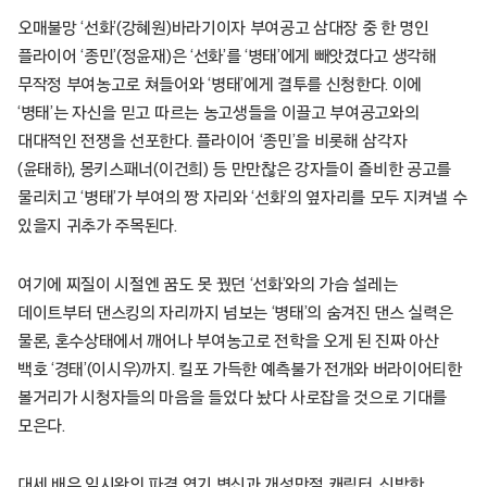
오매불망 ‘선화’(강혜원)바라기이자 부여공고 삼대장 중 한 명인
플라이어 ‘종민’(정윤재)은 ‘선화’를 ‘병태’에게 빼앗겼다고 생각해
무작정 부여농고로 쳐들어와 ‘병태’에게 결투를 신청한다. 이에
‘병태’는 자신을 믿고 따르는 농고생들을 이끌고 부여공고와의
대대적인 전쟁을 선포한다. 플라이어 ‘종민’을 비롯해 삼각자
(윤태하), 몽키스패너(이건희) 등 만만찮은 강자들이 즐비한 공고를
물리치고 ‘병태’가 부여의 짱 자리와 ‘선화’의 옆자리를 모두 지켜낼 수
있을지 귀추가 주목된다.
여기에 찌질이 시절엔 꿈도 못 꿨던 ‘선화’와의 가슴 설레는
데이트부터 댄스킹의 자리까지 넘보는 ‘병태’의 숨겨진 댄스 실력은
물론, 혼수상태에서 깨어나 부여농고로 전학을 오게 된 진짜 아산
백호 ‘경태’(이시우)까지. 킬포 가득한 예측불가 전개와 버라이어티한
볼거리가 시청자들의 마음을 들었다 놨다 사로잡을 것으로 기대를
모은다.
대세 배우 임시완의 파격 연기 변신과 개성만점 캐릭터, 신박한