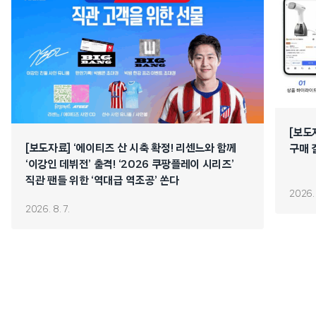
[보도
[보도자료] ‘에이티즈 산 시축 확정! 리센느와 함께
구매 
‘이강인 데뷔전’ 출격! ‘2026 쿠팡플레이 시리즈’
직관 팬들 위한 ‘역대급 역조공’ 쏜다
2026. 
2026. 8. 7.