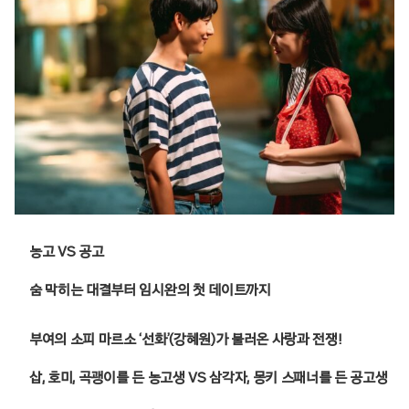
농고 VS 공고
숨 막히는 대결부터 임시완의 첫 데이트까지
부여의 소피 마르소 ‘선화’(강혜원)가 불러온 사랑과 전쟁!
삽, 호미, 곡괭이를 든 농고생 VS 삼각자, 몽키 스패너를 든 공고생