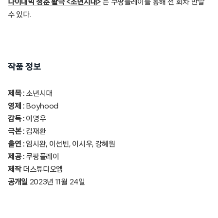
다이내믹 청춘 활극 <소년시대>
는 쿠팡플레이를 통해 전 회차 만날
수 있다.
작품 정보
제목 :
소년시대
영제 :
Boyhood
감독 :
이명우
극본 :
김재환
출연 :
임시완, 이선빈, 이시우, 강혜원
제공 :
쿠팡플레이
제작
더스튜디오엠
공개일
2023년 11월 24일