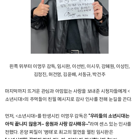
왼쪽 위부터 이명우 감독, 임시완, 이선빈, 이시우, 강혜원, 이상진,
김정진, 허건영, 김윤배, 서동규, 박건주
마지막까지 뜨거운 관심과 아낌없는 사랑을 보내준 시청자들에게 <
소년시대>의 주역들이 친필 메시지로 감사 인사를 전해 눈길을 끈다.
먼저, <소년시대>를 탄생시킨 이명우 감독은
“우리들의 소년시대는
아직 끝나지 않응겨~ 응원과 사랑 감사해유~”
라며 센스 있는 인사를
전했다. 온양 찌질이 ‘병태’로 최고의 열연을 펼친 임시완은