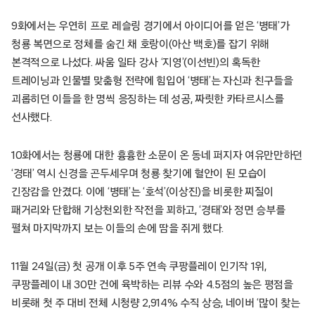
9화에서는 우연히 프로 레슬링 경기에서 아이디어를 얻은 ‘병태’가
청룡 복면으로 정체를 숨긴 채 호랑이(아산 백호)를 잡기 위해
본격적으로 나섰다. 싸움 일타 강사 ‘지영’(이선빈)의 혹독한
트레이닝과 인물별 맞춤형 전략에 힘입어 ‘병태’는 자신과 친구들을
괴롭히던 이들을 한 명씩 응징하는 데 성공, 짜릿한 카타르시스를
선사했다.
10화에서는 청룡에 대한 흉흉한 소문이 온 동네 퍼지자 여유만만하던
‘경태’ 역시 신경을 곤두세우며 청룡 찾기에 혈안이 된 모습이
긴장감을 안겼다. 이에 ‘병태’는 ‘호석’(이상진)을 비롯한 찌질이
패거리와 단합해 기상천외한 작전을 꾀하고, ‘경태’와 정면 승부를
펼쳐 마지막까지 보는 이들의 손에 땀을 쥐게 했다.
11월 24일(금) 첫 공개 이후 5주 연속 쿠팡플레이 인기작 1위,
쿠팡플레이 내 30만 건에 육박하는 리뷰 수와 4.5점의 높은 평점을
비롯해 첫 주 대비 전체 시청량 2,914% 수직 상승, 네이버 ‘많이 찾는