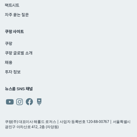
팩트시트
자주 묻는 질문
쿠팡 사이트
쿠팡
쿠팡 글로벌 소개
채용
투자 정보
뉴스룸 SNS 채널
쿠팡
쿠팡
쿠팡
쿠팡
뉴스룸
뉴스룸
뉴스룸
뉴스룸
유튜브
인스타그램
페이스북
네이버
쿠팡(주) 대표이사 해롤드 로저스 | 사업자 등록번호 120-88-00767 | 서울특별시
광진구 아차산로 412, 2층 (자양동)
블로그