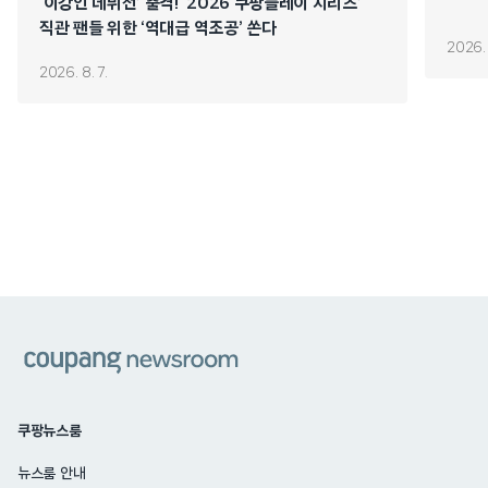
‘이강인 데뷔전’ 출격! ‘2026 쿠팡플레이 시리즈’
직관 팬들 위한 ‘역대급 역조공’ 쏜다
2026. 
2026. 8. 7.
쿠팡
쿠팡뉴스룸
뉴스룸 안내