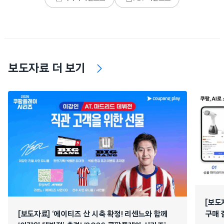
보도자료 더 보기
[보도
[보도자료] ‘에이티즈 산 시축 확정! 리센느와 함께
구매 