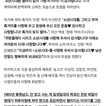
“소년시대랑 끝까지 같이 가능겨~이이! 가..감사합니다..”
라며
캐릭터에 완벽하게 스며든 모습으로 웃음을 자아낸다.
여기에 부여 흑거미 ‘지영’ 역의 이선빈은
“소년시대를, 그리고 부여
흑거미를 사랑해 주고 응원해 주신 모든 분들♥ 감사하고
사랑합니다! 흑거미 잊지 말어~”
, 아산 백호 ‘경태’ 역의 이시우는
“쿠팡플레이 시리즈 소년시대를 사랑해 주셔서 감사합니다! 이제는
여러분의 시대! 사랑합니다♥”
, 부여의 소피 마르소 ‘선화’ 역의
강혜원은
“지금까지 <소년시대>를 사랑해 주셔서 감사합니다♥ 남은
연말도 행복하게 보내세요!”
라며 감사의 마음을 전했다.
마지막으로 극을 풍성하게 채워준 ‘농고즈’ 이상진, 김정진, 허건영,
김윤배, 서동규, 박건주 등 신예 배우들 역시 진심이 담긴 메시지로
시청자들의 사랑에 화답했다.
1989년 충청남도, 안 맞고 사는 게 일생일대의 목표인 온양 찌질이
병태가 하루아침에 부여 짱으로 둔갑하면서 벌어지는 이야기를 그린