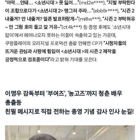
“아악…안돼… <소년시대 > 못 잃어…”
(md2e****),
“지발 부탁한다
이 조합으로다가 <소년시대 2> 맹그러 주라…”
(ebb9r****),
“시즌 2
내줄겨? 안 내줄겨? 얼른 발표하랑게~”
(mi8w***),
“시즌 2 부탁혀유
~ 안 그럼 호미 들고 갈 거유~”
(ct4k***) 등 종영 후에도 ‘소년시대
앓이’에서 헤어나오지 못하는 이들이 속출하고 있는 가운데,
쿠팡플레이의 오리지널 프로덕션 총괄 안혜연 CP가
“시청자들의
뜨거운 관심과 사랑에 힘입어 <소년시대 >의 시즌 2 제작을
긍정적으로 검토중이다”
라고 밝혀 기대를 모은다.
이명우 감독부터 ‘부여즈’, ‘농고즈’까지 청춘 배우
총출동
친필 메시지로 직접 전하는 종영 기념 감사 인사 눈길!