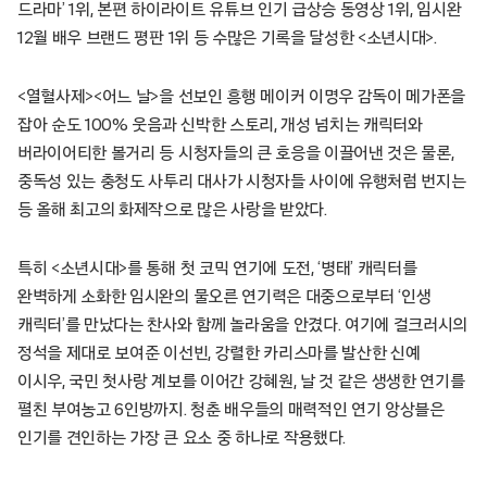
드라마’ 1위, 본편 하이라이트 유튜브 인기 급상승 동영상 1위, 임시완
12월 배우 브랜드 평판 1위 등 수많은 기록을 달성한 <소년시대>.
<열혈사제><어느 날>을 선보인 흥행 메이커 이명우 감독이 메가폰을
잡아 순도 100% 웃음과 신박한 스토리, 개성 넘치는 캐릭터와
버라이어티한 볼거리 등 시청자들의 큰 호응을 이끌어낸 것은 물론,
중독성 있는 충청도 사투리 대사가 시청자들 사이에 유행처럼 번지는
등 올해 최고의 화제작으로 많은 사랑을 받았다.
특히 <소년시대>를 통해 첫 코믹 연기에 도전, ‘병태’ 캐릭터를
완벽하게 소화한 임시완의 물오른 연기력은 대중으로부터 ‘인생
캐릭터’를 만났다는 찬사와 함께 놀라움을 안겼다. 여기에 걸크러시의
정석을 제대로 보여준 이선빈, 강렬한 카리스마를 발산한 신예
이시우, 국민 첫사랑 계보를 이어간 강혜원, 날 것 같은 생생한 연기를
펼친 부여농고 6인방까지. 청춘 배우들의 매력적인 연기 앙상블은
인기를 견인하는 가장 큰 요소 중 하나로 작용했다.