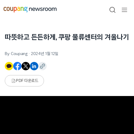
본문으로
건너뛰기
검색
메뉴
열기
따뜻하고 든든하게, 쿠팡 물류센터의 겨울나기
By Coupang
·
2024년 1월 12일
PDF 다운로드