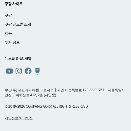
쿠팡 사이트
쿠팡
쿠팡 글로벌 소개
채용
투자 정보
뉴스룸 SNS 채널
쿠팡
쿠팡
쿠팡
쿠팡
뉴스룸
뉴스룸
뉴스룸
뉴스룸
유튜브
인스타그램
페이스북
네이버
쿠팡(주) 대표이사 해롤드 로저스 | 사업자 등록번호 120-88-00767 | 서울특별시
광진구 아차산로 412, 2층 (자양동)
블로그
© 2019-2026 COUPANG CORP. ALL RIGHTS RESERVED
개인정보 처리방침