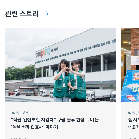
관련 스토리
직원
안전
직원
“직원 안전보건 지킴이” 쿠팡 물류 현장 누비는
‘잠시
‘녹색조끼 간호사’ 이야기
배송기