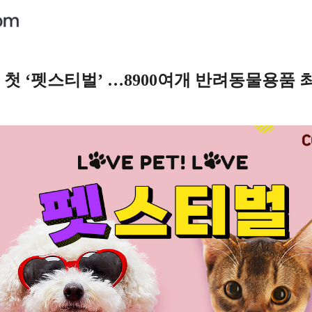
 첫 ‘펫스티벌’ …8900여개 반려동물용품 최