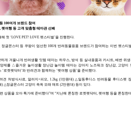
등 100여개 브랜드 참여
, 펫여행 등 고객 맞춤형 테마관 선봬
지 새해 첫 ‘LOVE PET! LOVE 펫스티벌’을 진행한다.
, 정글몬스터 등 쿠팡이 엄선한 100개 반려동물용품 브랜드가 참여하는 이번 펫스티벌
하개 겨울나개 반려생활 잇템 테마는 하우스, 방석 등 실내용품과 카시트, 배변·위
양제를 △즐거운 놀이생활 장난감·놀이템 테마는 강아지 노즈워크 장난감, 고양이 
 ‘로켓펫닥터’와 반려견과 함께하는 ‘펫여행 상품’을 준비했다.
반려견 처방식사료, 알러지+피모, 1.2kg (1만원대) △일동후디스 반려동물 후디스펫 장
) △정글몬스터 고양이 쏙쏙 모래 매트 (2만원대) 등이 있다.
련 상품을 모아 특가에 준비했다”며 “지난해 론칭한 로켓펫닥터, 펫여행 등을 론칭한