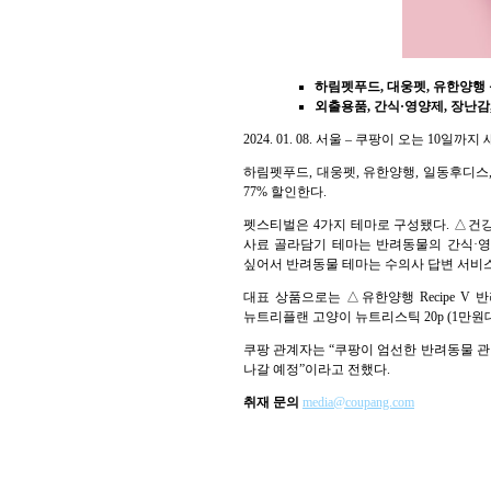
하림펫푸드, 대웅펫, 유한양행 
외출용품, 간식·영양제, 장난감
2024. 01. 08. 서울 – 쿠팡이 오는 10일까
하림펫푸드, 대웅펫, 유한양행, 일동후디스
77% 할인한다.
펫스티벌은 4가지 테마로 구성됐다. △건강
사료 골라담기 테마는 반려동물의 간식·영
싶어서 반려동물 테마는 수의사 답변 서비스
대표 상품으로는 △유한양행 Recipe V 
뉴트리플랜 고양이 뉴트리스틱 20p (1만원대
쿠팡 관계자는 “쿠팡이 엄선한 반려동물 관
나갈 예정”이라고 전했다.
취재 문의
media@coupang.com