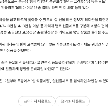
표상품으로는 종근당 ‘황제 침향단’, 풍년보감 ‘6년근 고려홍삼정 녹용 골드’,
 위블리즈 ‘옵티마 이뮨 19종 멀티비타민 앤 미네랄’ 등이 있다.
품을 쉽고 빠르게 찾아볼 수 있도록 ‘설 선물 빠른 장보기’ 테마관을 마련했
▲7~10만원 ▲10만원 이상 등 가격대 별로 선물세트를 구분해 쇼핑의 편의
강즙 ▲공진단 ▲장건강 ▲관절건강 등 키워드로 묶인 상품만 골라볼 수도
’ 테마관에서는 명절에 고객들이 많이 찾는 식품선물세트·견과세트·귀경간식·
 인기상품을 선보인다.
아 좋은 품질의 선물세트와 설 관련 상품들을 다양하게 준비했다”며 “사전예
에 알뜰하게 명절을 준비하길 바란다”고 전했다.
 12일부터 쿠팡에서 ‘설 식품세일’, ‘설선물세트’를 검색하면 확인할 수 있다
이미지 다운로드
PDF 다운로드