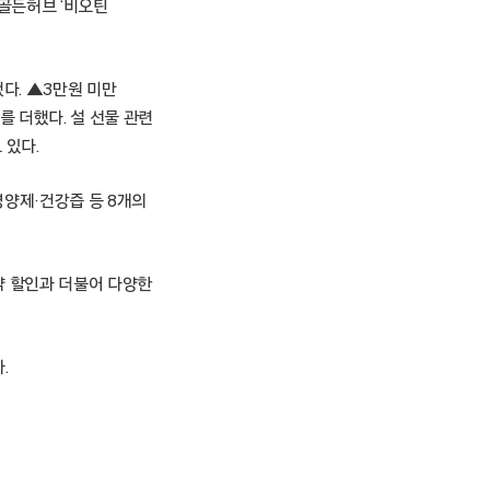
 골든허브 ‘비오틴
다. ▲3만원 미만
를 더했다. 설 선물 관련
 있다.
영양제·건강즙 등 8개의
약 할인과 더불어 다양한
.