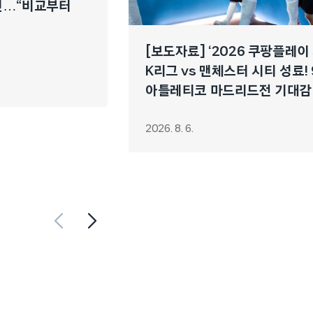
개선…“비교부터
[보도자료] ‘2026 쿠팡플레이
K리그 vs 맨체스터 시티 성료! 
아틀레티코 마드리드전 기대감
2026. 8. 6.