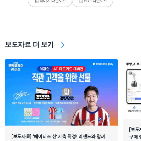
이미지 다운로드
PDF 다운로드
보도자료 더 보기
[보도
[보도자료] ‘에이티즈 산 시축 확정! 리센느와 함께
구매 