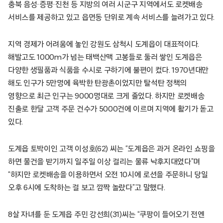
충북 음성·증평·진천 등 지방의 여러 시군구 지역에서도 로켓배송
서비스를 제공하고 있고 읍면동 단위로 계속 서비스를 늘려가고 있다.
지역 경제가 어려움에 놓인 강원도 삼척시 도계읍이 대표적이다.
해발고도 1000m가 넘는 태백산맥 고봉들로 둘러 쌓인 도계읍은
다양한 생필품과 식품을 수시로 구하기에 불편이 컸다. 1970년대만
해도 인구가 5만명에 육박한 탄광촌이었지만 탈석탄 정책의
영향으로 최근 인구는 9000명대로 크게 줄었다. 하지만 로켓배송
진출로 한달 고객 주문 건수가 5000건에 이르며 지역에 활기가 돋고
있다.
도계읍 토박이인 고객 이성호(62) 씨는 “도계읍은 과거 온라인 쇼핑을
하면 물건을 받기까지 일주일 이상 걸리는 물류 낙후지대였다”며
“하지만 로켓배송을 이용하면서 오전 10시에 로션을 주문하니 당일
오후 6시에 도착하는 걸 보고 깜짝 놀랐다”고 말했다.
8살 자녀를 둔 도계읍 주민 강선희(31)씨는 “쿠팡이 들어오기 전엔