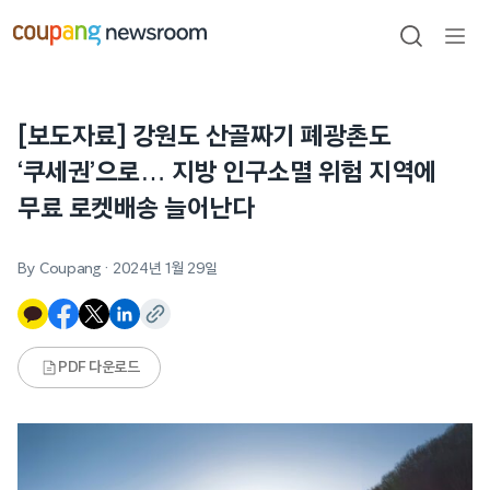
본문으로
건너뛰기
검색
메뉴
열기
[보도자료] 강원도 산골짜기 폐광촌도
‘쿠세권’으로… 지방 인구소멸 위험 지역에
무료 로켓배송 늘어난다
By Coupang
·
2024년 1월 29일
PDF 다운로드