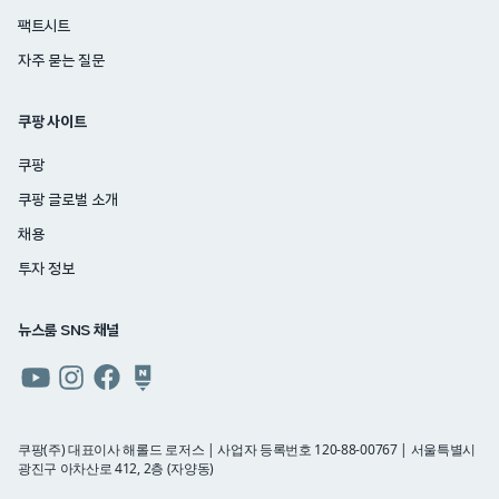
팩트시트
자주 묻는 질문
쿠팡 사이트
쿠팡
쿠팡 글로벌 소개
채용
투자 정보
뉴스룸 SNS 채널
쿠팡
쿠팡
쿠팡
쿠팡
뉴스룸
뉴스룸
뉴스룸
뉴스룸
유튜브
인스타그램
페이스북
네이버
쿠팡(주) 대표이사 해롤드 로저스 | 사업자 등록번호 120-88-00767 | 서울특별시
광진구 아차산로 412, 2층 (자양동)
블로그