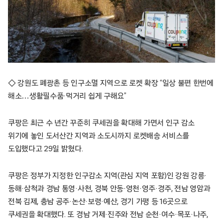
◇ 강원도 폐광촌 등 인구소멸 지역으로 로켓 확장 “일상 불편 한번에
해소…생활필수품·먹거리 쉽게 구해요”
쿠팡은 최근 수 년간 꾸준히 쿠세권을 확대해 가면서 인구 감소
위기에 놓인 도서산간 지역과 소도시까지 로켓배송 서비스를
도입했다고 29일 밝혔다.
쿠팡은 정부가 지정한 인구감소 지역(관심 지역 포함)인 강원 강릉·
동해·삼척과 경남 통영·사천, 경북 안동·영천·영주·경주, 전남 영암과
전북 김제, 충남 공주·논산·보령·예산, 경기 가평 등 16곳으로
쿠세권을 확대했다. 또 경남 거제·진주와 전남 순천·여수·목포·나주,