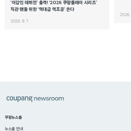
‘이강인 데뷔전’ 출격! ‘2026 쿠팡플레이 시리즈’
직관 팬들 위한 ‘역대급 역조공’ 쏜다
2026. 
2026. 8. 7.
쿠팡
쿠팡뉴스룸
뉴스룸 안내