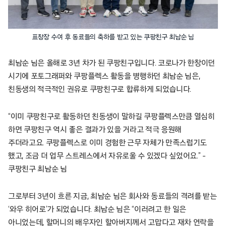
표창장 수여 후 동료들의 축하를 받고 있는 쿠팡친구 최남순 님
최남순 님은 올해로 3년 차가 된 쿠팡친구입니다. 코로나가 한창이던
시기에 포토그래퍼와 쿠팡플렉스 활동을 병행하던 최남순 님은,
친동생의 적극적인 권유로 쿠팡친구로 합류하게 되었습니다.
“이미 쿠팡친구로 활동하던 친동생이 말하길 쿠팡플렉스만큼 열심히
하면 쿠팡친구 역시 좋은 결과가 있을 거라고 적극 응원해
주더라고요. 쿠팡플렉스로 이미 경험한 근무 자체가 만족스럽기도
했고, 조금 더 업무 스트레스에서 자유로울 수 있겠다 싶었어요.” –
쿠팡친구 최남순 님
그로부터 3년이 흐른 지금, 최남순 님은 회사와 동료들의 격려를 받는
‘와우 히어로’가 되었습니다. 최남순 님은 “이러려고 한 일은
아니었는데, 할머니의 배우자인 할아버지께서 고맙다고 재차 연락을