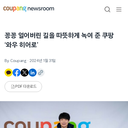
본문으로
건너뛰기
검색
메뉴
열기
꽁꽁 얼어버린 길을 따뜻하게 녹여 준 쿠팡
‘와우 히어로’
By Coupang
·
2024년 1월 31일
PDF 다운로드