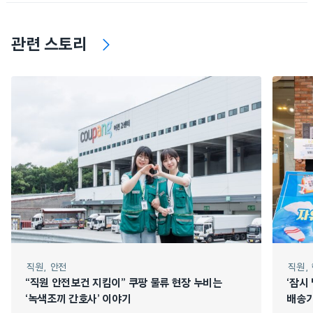
관련 스토리
직원
안전
직원
“직원 안전보건 지킴이” 쿠팡 물류 현장 누비는
‘잠시
‘녹색조끼 간호사’ 이야기
배송기