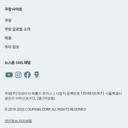
쿠팡 사이트
쿠팡
쿠팡 글로벌 소개
채용
투자 정보
뉴스룸 SNS 채널
쿠팡
쿠팡
쿠팡
쿠팡
뉴스룸
뉴스룸
뉴스룸
뉴스룸
유튜브
인스타그램
페이스북
네이버
쿠팡(주) 대표이사 해롤드 로저스 | 사업자 등록번호 120-88-00767 | 서울특별시
광진구 아차산로 412, 2층 (자양동)
블로그
© 2019-2026 COUPANG CORP. ALL RIGHTS RESERVED
개인정보 처리방침