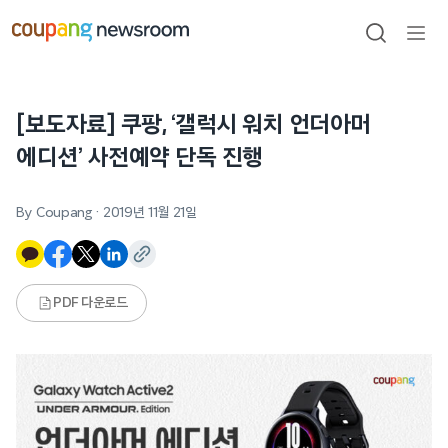
본문으로
건너뛰기
검색
메뉴
열기
[보도자료] 쿠팡, ‘갤럭시 워치 언더아머
에디션’ 사전예약 단독 진행
By Coupang
·
2019년 11월 21일
PDF 다운로드