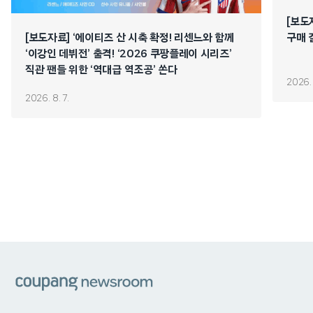
[보도
[보도자료] ‘에이티즈 산 시축 확정! 리센느와 함께
구매 
‘이강인 데뷔전’ 출격! ‘2026 쿠팡플레이 시리즈’
직관 팬들 위한 ‘역대급 역조공’ 쏜다
2026. 
2026. 8. 7.
쿠팡