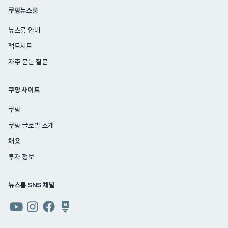
쿠팡뉴스룸
뉴스룸 안내
팩트시트
자주 묻는 질문
쿠팡 사이트
쿠팡
쿠팡 글로벌 소개
채용
투자 정보
뉴스룸 SNS 채널
쿠팡
쿠팡
쿠팡
쿠팡