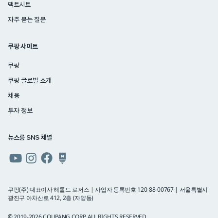
팩트시트
자주 묻는 질문
쿠팡 사이트
쿠팡
쿠팡 글로벌 소개
채용
투자 정보
뉴스룸 SNS 채널
쿠팡
쿠팡
쿠팡
쿠팡
뉴스룸
뉴스룸
뉴스룸
뉴스룸
유튜브
인스타그램
페이스북
네이버
쿠팡(주) 대표이사 해롤드 로저스 | 사업자 등록번호 120-88-00767 | 서울특별시
광진구 아차산로 412, 2층 (자양동)
블로그
© 2019-2026 COUPANG CORP. ALL RIGHTS RESERVED