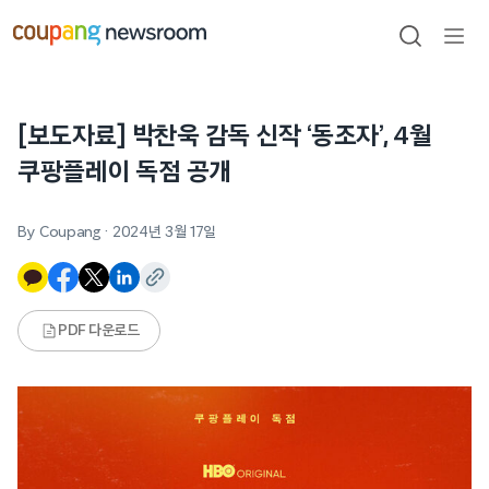
본문으로
건너뛰기
검색
메뉴
열기
[보도자료] 박찬욱 감독 신작 ‘동조자’, 4월
쿠팡플레이 독점 공개
By Coupang
·
2024년 3월 17일
PDF 다운로드