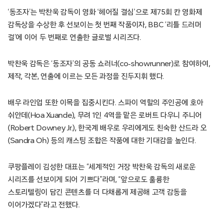
​​‘동조자’는 박찬욱 감독이 영화 ‘헤어질 결심’으로 제75회 칸 영화제
감독상을 수상한 후 선보이는 첫 번째 작품이자, BBC ‘리틀 드러머
걸’에 이어 두 번째로 연출한 글로벌 시리즈다. ​
​​박찬욱 감독은 ‘동조자’의 공동 쇼러​​너​​(co-showrunner)로 참여하여,
제작, 각본, 연출에 이르는 모든 과정을 진두지휘 했다. ​
​​배우 라인업 또한 이목을 집중시킨다. ​​스파이 역할의 주인공에 호아
쉬안데(Hoa Xuande)​​, 무려 1인 4역을 맡은 로버트 다우니 주니어
(Robert Downey Jr.), 한국계 배우로 우리에게​​도 ​​친숙한 산드라 오
(Sandra Oh) 등의 캐스팅 조합은 작품에 대한 기대감을 높인다. ​
​​쿠팡플레이 김성한 대표는 “세계적인 거장 박찬욱 감독의 새로운
시리즈를 선보이게 되어 기쁘다”라며, “앞으로도 훌륭한
스토리텔링이 담긴 콘텐츠를 더 다채롭게 제공해 고객 감동을
이어가겠다”라고 전했다.​