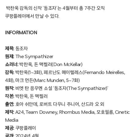
​박찬욱 감독의 신작​​ ‘동조자’는 4월부터 총 7주간 오직
쿠팡플레이에서 만날 수 있다.​
INFORMATION
​​제목:
동조자​
​​원제:
The Sympathizer​
​​쇼러​​너​​:
박찬욱, 돈 맥켈러(Don McKellar)​
감독:
박찬욱(1~3화),​ ​페르난도 메이렐레스(Fernando Meirelles,
4화), ​​마크 먼든(Marc Munden, 5~7화)​
원작:
비엣 탄 응우옌 소설 ‘동조자(The Sympathizer)’​
각본: ​​
박찬​​욱, ​​돈 맥켈러​
출연:
​​호아 쉬안데​, ​로버트 다우니 주니어, 산드라 오 외 ​
제작:
A24, ​Team Downey,​ Rhombus Media, 모호필름, Cinetic
Media​
제공:
쿠팡플레이​
​​공개:
2024년 4월​