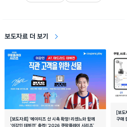
보도자료 더 보기
[보도
[보도자료] ‘에이티즈 산 시축 확정! 리센느와 함께
구매 
‘이강인 데뷔전’ 출격! ‘2026 쿠팡플레이 시리즈’