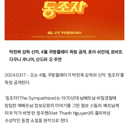
박찬욱 감독 신작, 4월 쿠팡플레이 독점 공개
​, ​​
호아 쉬안데, 로버트
다우니 주니어, 산드라 오 주연
​
2024.03.17 – 오는 4월, 쿠팡플레이가 박찬욱 감독의 신작 ‘동조자’를
독점 공개한다.​
​​‘동조자'(The Sympathizer)는 1970년대 남베트남 비밀경찰에
잠입한 북베트남 정보요원의 이야기를 그린 첩보 스릴러. 베트남계
미국 작가 비엣 탄 응우옌(Viet Thanh Nguyen)의 퓰리처상
수상작인 동명 소설을 원작으로 한다.