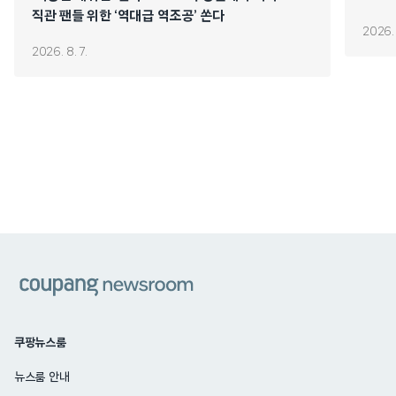
직관 팬들 위한 ‘역대급 역조공’ 쏜다
2026. 
2026. 8. 7.
쿠팡
쿠팡뉴스룸
뉴스룸 안내