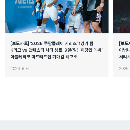
[보도자료] ‘2026 쿠팡플레이 시리즈’ 1경기 팀
[보도
K리그 vs 맨체스터 시티 성료! 9일(일) ‘이강인 데뷔’
아닙니
아틀레티코 마드리드전 기대감 최고조
처리하
연쇄 
2026. 8. 6.
2026. 