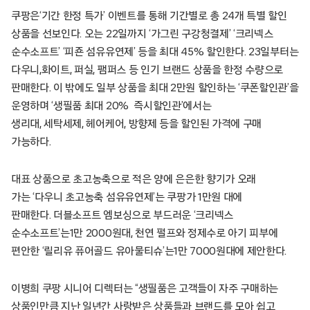
쿠팡은‘기간 한정 특가’ 이벤트를 통해 기간별로 총 24개 특별 할인
상품을 선보인다. 오는 22일까지 ‘가그린 구강청결제’ ‘크리넥스
순수소프트’ ‘피죤 섬유유연제’ 등을 최대 45% 할인한다. 23일부터는
다우니,화이트, 퍼실, 팸퍼스 등 인기 브랜드 상품을 한정 수량으로
판매한다. 이 밖에도 일부 상품을 최대 2만원 할인하는 ‘쿠폰할인관’을
운영하며 ‘생필품 최대 20% 즉시할인관’에서는
생리대, 세탁세제, 헤어케어, 방향제 등을 할인된 가격에 구매
가능하다.
대표 상품으로 초고농축으로 적은 양에 은은한 향기가 오래
가는 ‘다우니 초고농축 섬유유연제’는 쿠팡가 1만원 대에
판매한다. 더블소프트 엠보싱으로 부드러운 ‘크리넥스
순수소프트’는1만 2000원대, 천연 펄프와 정제수로 아기 피부에
편안한 ‘릴리유 퓨어골드 유아물티슈’는1만 7000원대에 제안한다.
이병희 쿠팡 시니어 디렉터는 “생필품은 고객들이 자주 구매하는
상품인만큼 지난 일년간 사랑받은 상품들과 브랜드를 모아 쉽고