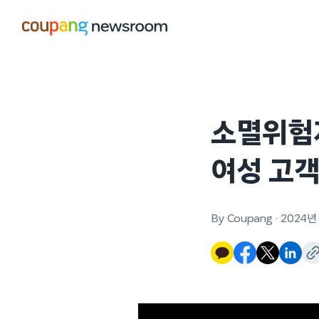
본문으로
건너뛰기
소멸위험지
여성 고객
By Coupang
·
2024년