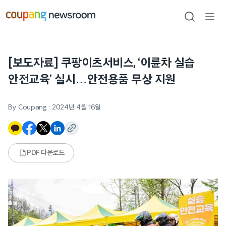
본문으로
건너뛰기
검색
메뉴
열기
[보도자료] 쿠팡이츠서비스, ‘이륜차 실습
안전교육’ 실시…안전용품 무상 지원
By Coupang
·
2024년 4월 16일
PDF 다운로드