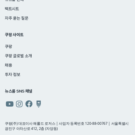
팩트시트
자주 묻는 질문
쿠팡 사이트
쿠팡
쿠팡 글로벌 소개
채용
투자 정보
뉴스룸 SNS 채널
쿠팡
쿠팡
쿠팡
쿠팡
뉴스룸
뉴스룸
뉴스룸
뉴스룸
유튜브
인스타그램
페이스북
네이버
쿠팡(주) 대표이사 해롤드 로저스 | 사업자 등록번호 120-88-00767 | 서울특별시
광진구 아차산로 412, 2층 (자양동)
블로그