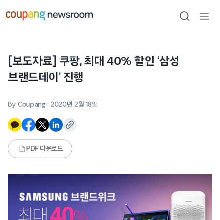
본문으로
건너뛰기
검색
메뉴
열기
[보도자료] 쿠팡, 최대 40% 할인 ‘삼성
브랜드데이’ 진행
By Coupang
·
2020년 2월 18일
PDF 다운로드