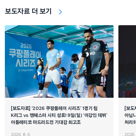
보도자료 더 보기
[보도자료] ‘2026 쿠팡플레이 시리즈’ 1경기 팀
[보도
K리그 vs 맨체스터 시티 성료! 9일(일) ‘이강인 데뷔’
아닙니
아틀레티코 마드리드전 기대감 최고조
처리하
연쇄 
2026. 8. 6.
2026. 