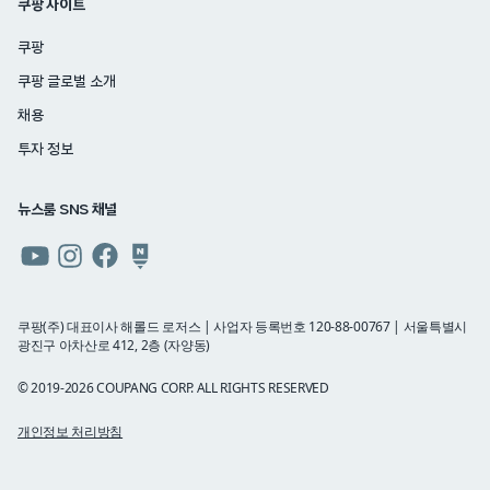
쿠팡 사이트
쿠팡
쿠팡 글로벌 소개
채용
투자 정보
뉴스룸 SNS 채널
쿠팡
쿠팡
쿠팡
쿠팡
뉴스룸
뉴스룸
뉴스룸
뉴스룸
유튜브
인스타그램
페이스북
네이버
쿠팡(주) 대표이사 해롤드 로저스 | 사업자 등록번호 120-88-00767 | 서울특별시
광진구 아차산로 412, 2층 (자양동)
블로그
© 2019-2026 COUPANG CORP. ALL RIGHTS RESERVED
개인정보 처리방침