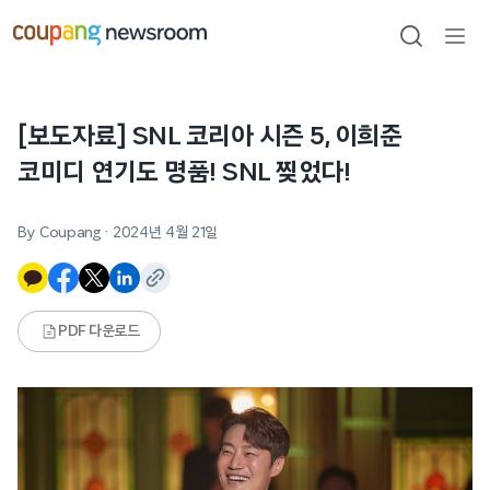
본문으로
건너뛰기
검색
메뉴
열기
[보도자료] SNL 코리아 시즌 5, 이희준
코미디 연기도 명품! SNL 찢었다!
By Coupang
·
2024년 4월 21일
PDF 다운로드