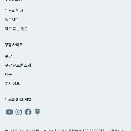
뉴스룸 안내
팩트시트
자주 묻는 질문
쿠팡 사이트
쿠팡
쿠팡 글로벌 소개
채용
투자 정보
뉴스룸 SNS 채널
쿠팡
쿠팡
쿠팡
쿠팡
뉴스룸
뉴스룸
뉴스룸
뉴스룸
유튜브
인스타그램
페이스북
네이버
쿠팡(주) 대표이사 해롤드 로저스 | 사업자 등록번호 120-88-00767 | 서울특별시