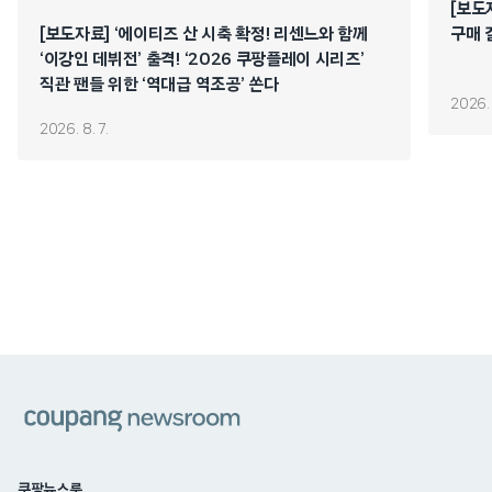
[보도
[보도자료] ‘에이티즈 산 시축 확정! 리센느와 함께
구매 
‘이강인 데뷔전’ 출격! ‘2026 쿠팡플레이 시리즈’
직관 팬들 위한 ‘역대급 역조공’ 쏜다
2026. 
2026. 8. 7.
쿠팡
쿠팡뉴스룸