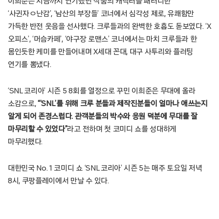
이희준은 지금까지 연기했던 작품의 캐릭터를 패러디한
‘사귄자ㅇ난감’, ‘남산의 부장들’ 코너에서 심각성 제로, 유쾌함만
가득한 반전 웃음을 선사했다. 크루들과의 완벽한 호흡도 돋보였다. ‘X
오피스’, ‘머슴카페’, ‘야구장 로맨스’ 코너에서는 마치 크루들과 한
몸인듯한 케미를 만들어내며 X세대 꼰대, 대구 사투리와 플러팅
연기를 뽐냈다.
‘SNL 코리아’ 시즌 5 8회를 열정으로 꾸민 이희준은 무대에 올라
소감으로,
“’SNL’
를 위해 크루 분들과 제작진분들이 얼마나 애쓰는지
알게 되어 존경스럽다. 관객분들의 박수와 응원 덕분에 무대를 잘
마무리할 수 있었다”
라고 전하며 첫 코미디 쇼를 성대하게
마무리했다.
대한민국 No. 1 코미디 쇼 ‘SNL 코리아’ 시즌 5는 매주 토요일 저녁
8시, 쿠팡플레이에서 만날 수 있다.