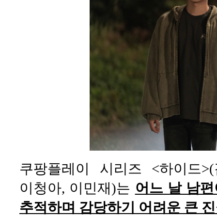
쿠팡플레이 시리즈 <하이드>(
이청아, 이민재)는
어느 날 남편
추적하며 감당하기 어려운 큰 진